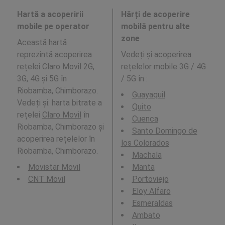
Hartă a acoperirii
Hărți de acoperire
mobile pe operator
mobilă pentru alte
zone
Această hartă
reprezintă acoperirea
Vedeți și acoperirea
rețelei Claro Movil 2G,
rețelelor mobile 3G / 4G
3G, 4G și 5G în
/ 5G în
:
Riobamba, Chimborazo.
Guayaquil
Vedeți și: harta bitrate a
Quito
rețelei
Claro Movil
în
Cuenca
Riobamba, Chimborazo și
Santo Domingo de
acoperirea rețelelor în
los Colorados
Riobamba, Chimborazo.
Machala
Movistar Movil
Manta
CNT Movil
Portoviejo
Eloy Alfaro
Esmeraldas
Ambato