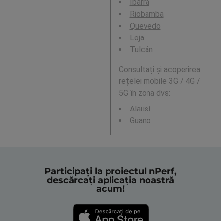
Ibarra
Riobamba
Quevedo
Loja
Tulcán
Consultați și acoperirea
rețelei mobile 3G / 4G /
5G în zona dvs:
Alausí
Guano
Participați la proiectul nPerf,
descărcați aplicația noastră
acum!