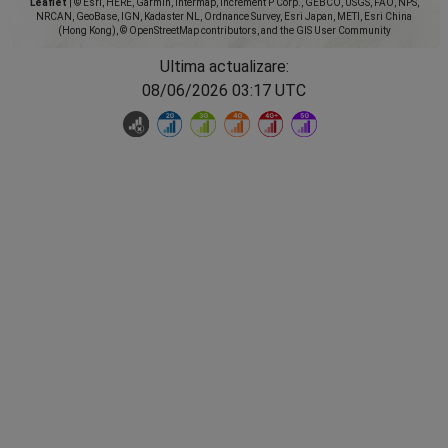
Leaflet
|
© Esri, HERE, Garmin, Intermap, increment P Corp., GEBCO, USGS, FAO, NPS,
NRCAN, GeoBase, IGN, Kadaster NL, Ordnance Survey, Esri Japan, METI, Esri China
(Hong Kong), © OpenStreetMap contributors, and the GIS User Community
Ultima actualizare:
08/06/2026 03:17 UTC