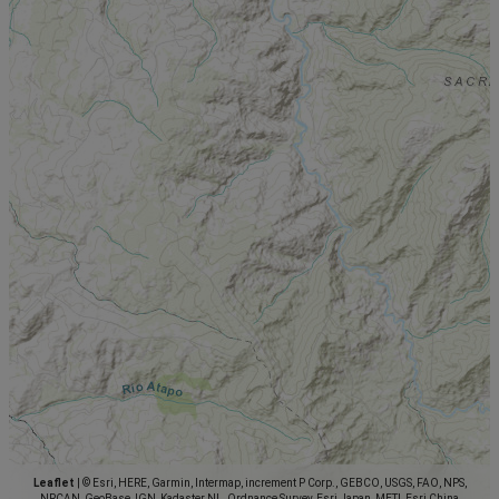
Leaflet
|
© Esri, HERE, Garmin, Intermap, increment P Corp., GEBCO, USGS, FAO, NPS,
NRCAN, GeoBase, IGN, Kadaster NL, Ordnance Survey, Esri Japan, METI, Esri China