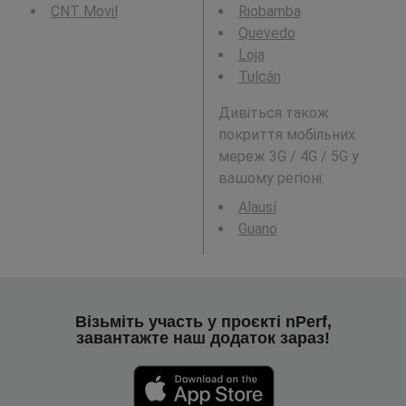
CNT Movil
Riobamba
Quevedo
Loja
Tulcán
Дивіться також
покриття мобільних
мереж 3G / 4G / 5G у
вашому регіоні:
Alausí
Guano
Візьміть участь у проєкті nPerf,
завантажте наш додаток зараз!