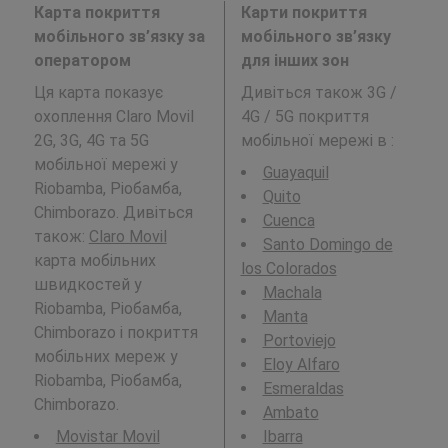
Карта покриття
Карти покриття
мобільного зв’язку за
мобільного зв’язку
оператором
для інших зон
Ця карта показує
Дивіться також 3G /
охоплення Claro Movil
4G / 5G покриття
2G, 3G, 4G та 5G
мобільної мережі в
:
мобільної мережі у
Guayaquil
Riobamba, Ріобамба,
Quito
Chimborazo. Дивіться
Cuenca
також:
Claro Movil
Santo Domingo de
карта мобільних
los Colorados
швидкостей у
Machala
Riobamba, Ріобамба,
Manta
Chimborazo і покриття
Portoviejo
мобільних мереж у
Eloy Alfaro
Riobamba, Ріобамба,
Esmeraldas
Chimborazo.
Ambato
Movistar Movil
Ibarra