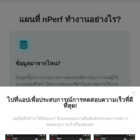
แผนที่ nPerf ทำงานอย่างไร?
ข้อมูลมาจากไหน?
ข้อมูลนี้ถูกรวบรวมจากการทดสอบที่ดำเนินการโดยผู้ใช้
งานแอพ nPerf เป็นการทดสอบที่ทำในสภาพการใช้งาน
จริง ในจุดที่ทดสอบ ถ้าคุณอยากมีส่วนร่วม เพียงคุณดาวน์
โหลดแอพ nPerf ลงในสมาร์ทโฟนของคุณ
ยิ่งได้ข้อมูล
ไปที่แอปเพื่อประสบการณ์การทดสอบความเร็วที่ดี
มากขึ้นเท่าไหร่ แผนที่ที่ได้ก็ยิ่งสมบูรณ์มากขึ้น!
ที่สุด!
เหตุใดจึงชำระให้น้อยลง? รับแอปของเราเพื่อสัมผัสประสบการณ์การ
ทดสอบความเร็วขั้นสุดยอด!