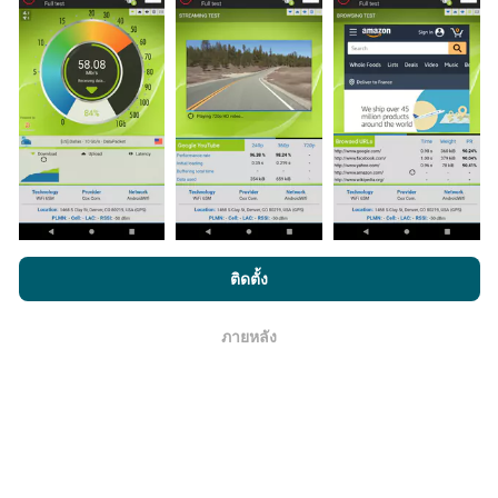
มีการปรับปรุงอย่างไร?
แผนที่แสดงความครอบคลุมมีปรับปรุงข้อมูลโดยบอททุกๆ
ชั่วโมง แผนที่ความเร็ว
ปรับปรุงข้อมูลทุกๆ15นาที
ข้อมูล
แสดงอยู่เป็นเวลาสองปี หลังจากสองปี ข้อมูลที่เก่าที่สุดจะ
ถูกลบออกไปจากแผนที่เดือนละครั้ง
โดยการเรียกดู nPerf.com คุณยอมรับ
นโยบายความเป็นส่วนตัว และ
ติดตั้ง
การใช้คุกกี้
และ
ข้อตกลงในการใช้งาน
สำหรับผู้ใช้การทดสอบ nPerf
ข้อมูลมีความน่าเชื่อถือ และถูกต้องแค่ไหน?
ภายหลัง
โอเค
การทดสอบจะดำเนินการในอุปกรณ์ของผู้ใช้ ความแม่นยำ
ของพิกัดภูมิศาสตร์ขึ้นอยู่กับคุณภาพการรับสัญญาณ GPS
ในขณะที่ทำการทดสอบ สำหรับข้อมูลความครอบคลุม เรา
จะผลการทดสอบที่มีความแม่นยำของพิกัดภูมิศาสตร์
คลาด
เคลื่อนไม่เกิน 50 เมตร
สำหรับผลการทดสอบดาวน์โหลด