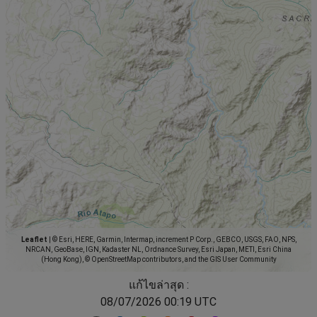
Leaflet
|
© Esri, HERE, Garmin, Intermap, increment P Corp., GEBCO, USGS, FAO, NPS,
NRCAN, GeoBase, IGN, Kadaster NL, Ordnance Survey, Esri Japan, METI, Esri China
(Hong Kong), © OpenStreetMap contributors, and the GIS User Community
แก้ไขล่าสุด :
08/07/2026 00:19 UTC