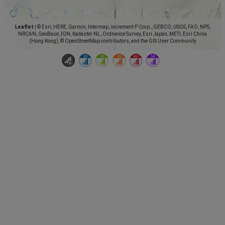
Leaflet
|
© Esri, HERE, Garmin, Intermap, increment P Corp., GEBCO, USGS, FAO, NPS,
NRCAN, GeoBase, IGN, Kadaster NL, Ordnance Survey, Esri Japan, METI, Esri China
(Hong Kong), © OpenStreetMap contributors, and the GIS User Community