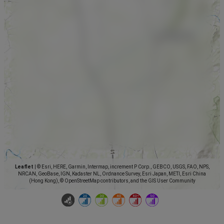
Leaflet
|
© Esri, HERE, Garmin, Intermap, increment P Corp., GEBCO, USGS, FAO, NPS,
NRCAN, GeoBase, IGN, Kadaster NL, Ordnance Survey, Esri Japan, METI, Esri China
(Hong Kong), © OpenStreetMap contributors, and the GIS User Community