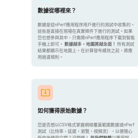
數據從哪裡來？
數據是從nPerf應用程序用戶進行的測試中收集的。
這些是直接在現場在真實條件下進行的測試。如果
您也想參與其中，只需將nPerf應用程序下載到智能
手機上即可。
數據越多，地圖將越全面！
所有測試
結果都顯示在地圖上。在計算發布績效之前，將應
用過濾規則。
如何獲得原始數據？
您是否想以CSV格式掌握網絡覆蓋範圍數據或nPerf
測試（比特率，延遲，瀏覽，視頻流），以便隨心
所欲地使用它們？沒問題！
與我們聯繫
以獲得報