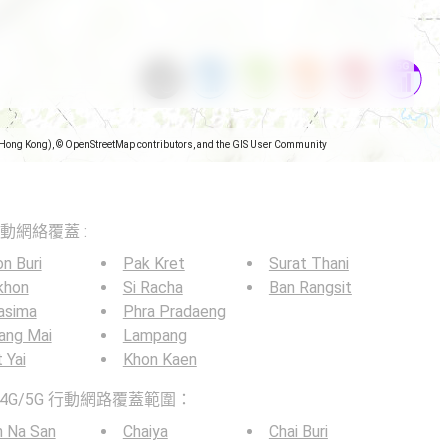
(Hong Kong), © OpenStreetMap contributors, and the GIS User Community
5G移動網絡覆蓋 :
n Buri
Pak Kret
Surat Thani
khon
Si Racha
Ban Rangsit
asima
Phra Pradaeng
ang Mai
Lampang
 Yai
Khon Kaen
4G/5G 行動網路覆蓋範圍：
n Na San
Chaiya
Chai Buri