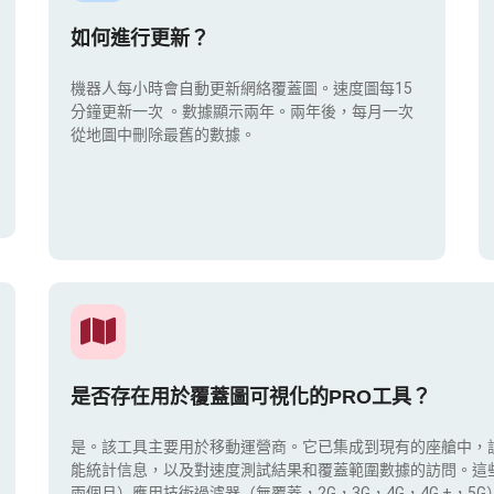
如何進行更新？
機器人每小時會自動更新網絡覆蓋圖。速度圖每15
分鐘更新一次
。數據顯示兩年。兩年後，每月一次
從地圖中刪除最舊的數據。
是否存在用於覆蓋圖可視化的PRO工具？
是。該工具主要用於移動運營商。它已集成到現有的座艙中，
能統計信息，以及對速度測試結果和覆蓋範圍數據的訪問。這
兩個月）應用技術過濾器（無覆蓋，2G，3G，4G，4G +，