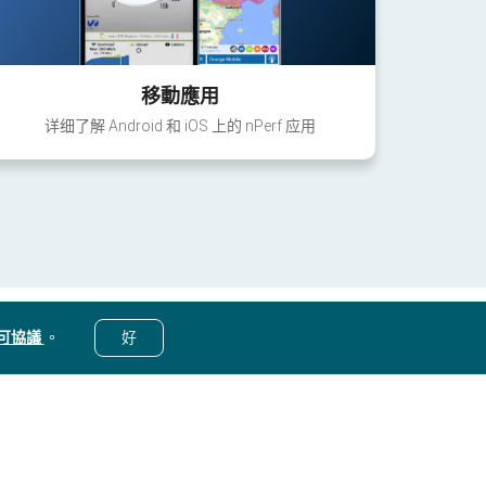
移動應用
详细了解 Android 和 iOS 上的 nPerf 应用
可協議
。
好