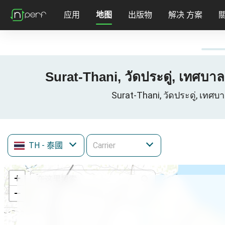
应用
地图
出版物
解决 方案
Surat-Thani, วัดประดู่, เทศ
Surat-Thani, วัดประดู่, เ
TH
- 泰國
+
−