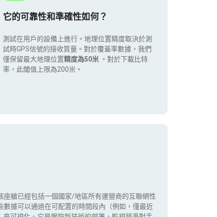
它的可靠性和準確性如何？
測試在用戶的設備上進行。地理位置精度取決於測
試時GPS信號的接收質量。對於覆蓋率數據，我們
僅保留最大地理位置
精度為50米
。對於下載比特
率，此閾值上限為200米。
該座艙已經包括一個國家/地區所有運營商的互聯網性
些數據可以通過在可配置的時間段內（例如，僅最近
5G）來可視化。它是跟踪新技術的部署，監視競爭對手