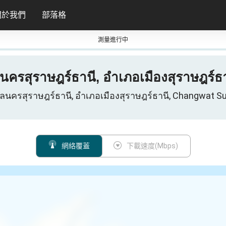
關於我們
部落格
測量進行中
บาลนครสุราษฎร์ธานี, อำเภอเมืองสุรา
ทศบาลนครสุราษฎร์ธานี, อำเภอเมืองสุราษฎร์ธานี, Chan
網絡覆蓋
下載速度(Mbps)