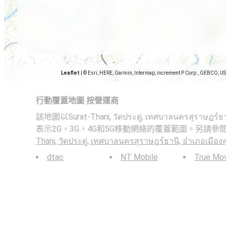
Leaflet
|
© Esri, HERE, Garmin, Intermap, increment P Corp., GEBCO, U
行動覆蓋地圖 按營運商
該地圖以Surat-Thani, วัดประดู่, เทศบาลนครสุราษฎร์ธาน
表示2G，3G，4G和5G移動網絡的覆蓋範圍。另請參
Thani, วัดประดู่, เทศบาลนครสุราษฎร์ธานี, อำเภอเมือง
dtac
NT Mobile
True Mo