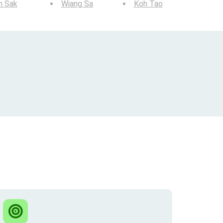
n Sak
Wiang Sa
Koh Tao