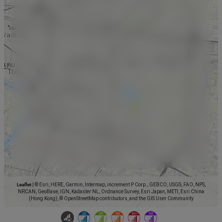
Leaflet
|
© Esri, HERE, Garmin, Intermap, increment P Corp., GEBCO, USGS, FAO, NPS,
NRCAN, GeoBase, IGN, Kadaster NL, Ordnance Survey, Esri Japan, METI, Esri China
(Hong Kong), © OpenStreetMap contributors, and the GIS User Community