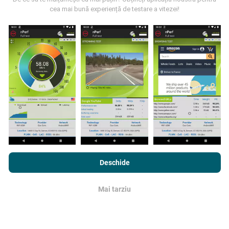
cea mai bună experiență de testare a vitezei!
Cum se fac actualizările?
Hărțile de acoperire a rețelei sunt actualizate
automat de către un robot la fiecare oră. Hărțile de
viteză sunt
actualizate la fiecare 15 minute
. Datele
sunt afișate timp de doi ani. După doi ani, cele mai
vechi date sunt eliminate din hărți o dată pe lună.
Prin navigarea nPerf.com, sunteți de acord cu
Politica de
confidențialitate și cookie-uri de utilizare
precum și
Acordul de
Deschide
Licență pentru Utilizatorul Final
a testului nostru nPerf.
Mai tarziu
OK
Cât de fiabilă și precisă este?
Testele sunt efectuate pe dispozitivele utilizatorilor.