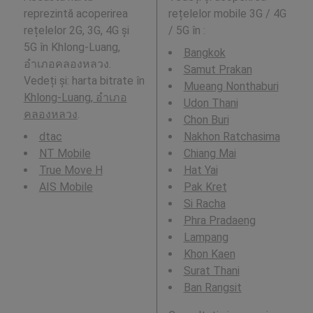
reprezintă acoperirea
rețelelor mobile 3G / 4G
rețelelor 2G, 3G, 4G și
/ 5G în
:
5G în Khlong-Luang,
Bangkok
อำเภอคลองหลวง.
Samut Prakan
Vedeți și: harta bitrate în
Mueang Nonthaburi
Khlong-Luang, อำเภอ
Udon Thani
คลองหลวง
.
Chon Buri
dtac
Nakhon Ratchasima
NT Mobile
Chiang Mai
True Move H
Hat Yai
AIS Mobile
Pak Kret
Si Racha
Phra Pradaeng
Lampang
Khon Kaen
Surat Thani
Ban Rangsit