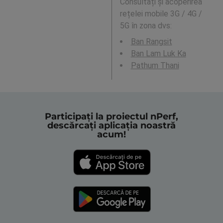
Consultați și acoperirea
rețelei mobile 3G / 4G /
5G în zona dvs:
Ban Rangsit
Ban Lam Luk Ka
Pathum Thani
Participați la proiectul nPerf,
descărcați aplicația noastră
acum!