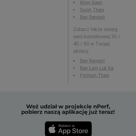
Khon Kaen
Surat Thani
Ban Rangsit
Zobacz także zasięg
sieci komórkowej 3G /
4G / 5G w Twojej
okolicy:
Ban Rangsit
Ban Lam Luk Ka
Pathum Thani
Weź udział w projekcie nPerf,
pobierz naszą aplikację już teraz!