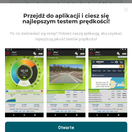
smartfona.
Im więcej danych, tym bardziej dokładne
będą mapy!
Przejdź do aplikacji i ciesz się
najlepszym testem prędkości!
Po co zadowalać się mniej? Pobierz naszą aplikację, aby uzyskać
najwyższą jakość testów prędkości!
Jak przeprowadzane są
aktualizacje?
Mapy zasięgu sieci są co godzinę automatycznie
aktualizowane przez bota. Mapy prędkości są
aktualizowane
co 15 minut
. Dane są wyświetlane
przez dwa lata. Po dwóch latach najstarsze dane są
usuwane z map raz w miesiącu.
Przeglądając witrynę nPerf.com, wyrażasz zgodę na naszą
Politykę prywatności i plików cookie
, jak również na
Umowę
Otwarte