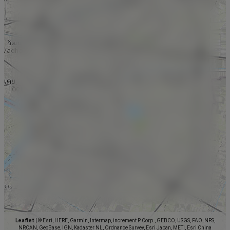
Leaflet
|
© Esri, HERE, Garmin, Intermap, increment P Corp., GEBCO, USGS, FAO, NPS,
NRCAN, GeoBase, IGN, Kadaster NL, Ordnance Survey, Esri Japan, METI, Esri China