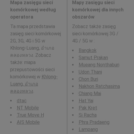
Mapa zasięgu sieci
Mapy zasięgu sieci
komórkowej według
komórkowej dla innych
operatora
obszarów
Ta mapa przedstawia
Zobacz także zasięg
zasięg sieci komórkowej
sieci komórkowej 3G /
2G, 3G, 4G i 5G w
4G / 5G w
:
Khlong-Luang, อำเภอ
Bangkok
คลองหลวง. Zobacz
Samut Prakan
także: mapa
Mueang Nonthaburi
przepustowości sieci
Udon Thani
komórkowej w
Khlong-
Chon Buri
Luang, อำเภอ
Nakhon Ratchasima
คลองหลวง
.
Chiang Mai
dtac
Hat Yai
NT Mobile
Pak Kret
True Move H
Si Racha
AIS Mobile
Phra Pradaeng
Lampang