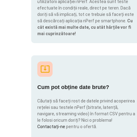
utilizatorii aplicației nPerf. Acestea sunt teste
efectuate în condiții reale, direct pe teren. Dacă
doriți să vă implicați, tot ce trebuie să faceți este
să descărcați aplicația nPerf pe smartphone.
Cu
cât există mai multe date, cu atât hărțile vor fi
mai cuprinzătoare!
Cum pot obține date brute?
Căutați să faceți rost de datele privind acoperirea
rețelei sau testele nPerf (bitrate, latență,
navigare, streaming video) în format CSV pentru a
le folosi oricum doriți? Nici o problema!
Contactați-ne
pentru o ofertă.