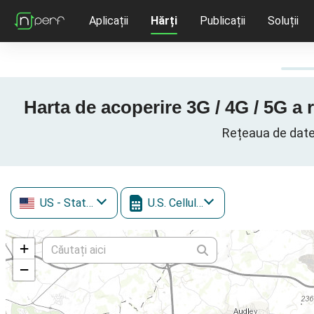
Aplicații
Hărți
Publicații
Soluții
Harta de acoperire 3G / 4G / 5G a r
Rețeaua de date c
US
- Statele Unite ale Americii
U.S. Cellular
+
−