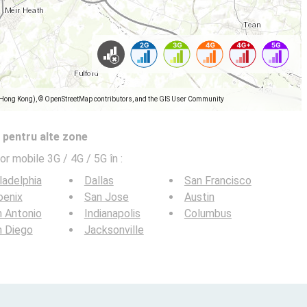
(Hong Kong), © OpenStreetMap contributors, and the GIS User Community
 pentru alte zone
lor mobile 3G / 4G / 5G în
:
ladelphia
Dallas
San Francisco
oenix
San Jose
Austin
 Antonio
Indianapolis
Columbus
n Diego
Jacksonville