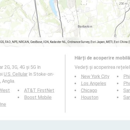
SGS, FAO, NPS, NRCAN, GeoBase, IGN, Kadaster NL, Ordnance Survey, Esri Japan, METI, Esri China 
Hărți de acoperire mobilă
r 2G, 3G, 4G și 5G în
Vedeți și acoperirea rețele
ei
U.S. Cellular
în Stoke-on-
New York City
Phi
 Anglia.
Los Angeles
Ph
 West
AT&T FirstNet
Chicago
San
Boost Mobile
Houston
Sa
 One