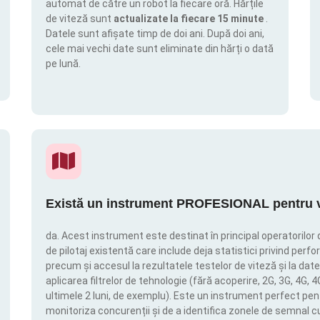
automat de către un robot la fiecare oră. Hărțile
de viteză sunt
actualizate la fiecare 15 minute
.
Datele sunt afișate timp de doi ani. După doi ani,
cele mai vechi date sunt eliminate din hărți o dată
pe lună.
Există un instrument PROFESIONAL pentru vi
da. Acest instrument este destinat în principal operatorilor 
de pilotaj existentă care include deja statistici privind perfor
precum și accesul la rezultatele testelor de viteză și la date
aplicarea filtrelor de tehnologie (fără acoperire, 2G, 3G, 4G, 
ultimele 2 luni, de exemplu). Este un instrument perfect pen
monitoriza concurenții și de a identifica zonele de semnal c