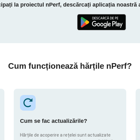
cipați la proiectul nPerf, descărcați aplicația noastră
Cum funcționează hărțile nPerf?
Cum se fac actualizările?
Hărțile de acoperire a rețelei sunt actualizate