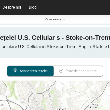
Despre noi
Blog
Măsurare în curs
ețelei U.S. Cellular s - Stoke-on-Trent
elulare U.S. Cellular în Stoke-on-Trent, Anglia, Statele 
Acoperirea rețelei
Rate de descărcare