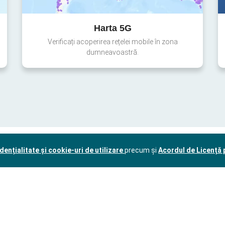
Harta 5G
Verificați acoperirea rețelei mobile în zona
dumneavoastră.
dențialitate și cookie-uri de utilizare
precum și
Acordul de Licență p