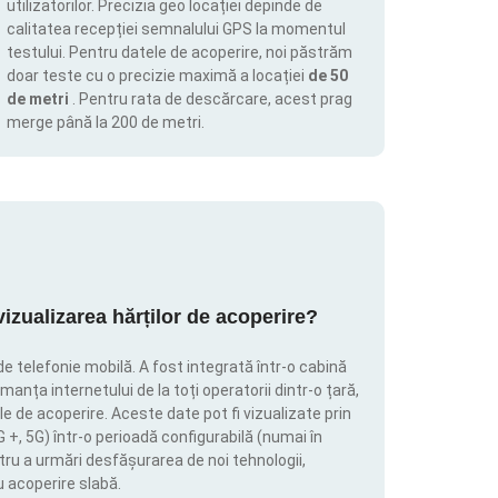
utilizatorilor. Precizia geo locației depinde de
calitatea recepției semnalului GPS la momentul
testului. Pentru datele de acoperire, noi păstrăm
doar teste cu o precizie maximă a locației
de 50
de metri
. Pentru rata de descărcare, acest prag
merge până la 200 de metri.
zualizarea hărților de acoperire?
de telefonie mobilă. A fost integrată într-o cabină
manța internetului de la toți operatorii dintr-o țară,
le de acoperire. Aceste date pot fi vizualizate prin
4G +, 5G) într-o perioadă configurabilă (numai în
tru a urmări desfășurarea de noi tehnologii,
u acoperire slabă.