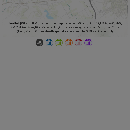
Leaflet
|
© Esri, HERE, Garmin, Intermap, increment P Corp., GEBCO, USGS, FAO, NPS,
NRCAN, GeoBase, IGN, Kadaster NL, Ordnance Survey, Esri Japan, METI, Esri China
(Hong Kong), © OpenStreetMap contributors, and the GIS User Community