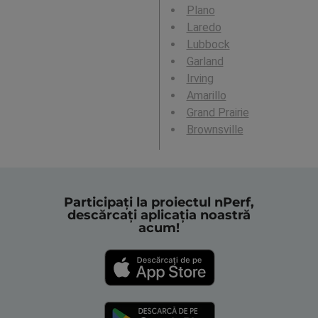
Plano
Laredo
Lubbock
Garland
Irving
Amarillo
Grand Prairie
Brownsville
Participați la proiectul nPerf,
descărcați aplicația noastră
acum!