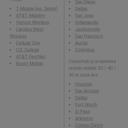
San Diego
T-Mobile (inc. Sprint)
Dallas
AT&T Mobility
San Jose
Verizon Wireless
Indianapolis
Carolina West
Jacksonville
Wireless
San Francisco
Cellular One
Austin
U.S. Cellular
Columbus
AT&T FirstNet
Consultați și acoperirea
Boost Mobile
rețelei mobile 3G / 4G /
5G în zona dvs:
Houston
San Antonio
Dallas
Fort Worth
El Paso
Arlington
Corpus Christi