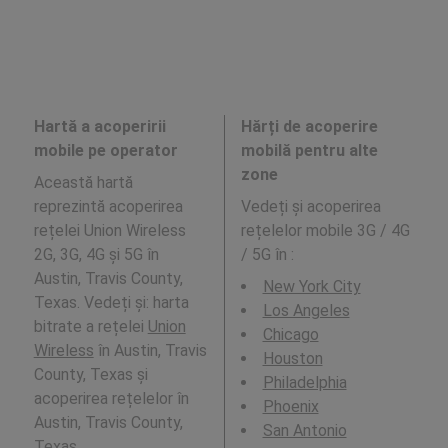
Hartă a acoperirii
Hărți de acoperire
mobile pe operator
mobilă pentru alte
zone
Această hartă
reprezintă acoperirea
Vedeți și acoperirea
rețelei Union Wireless
rețelelor mobile 3G / 4G
2G, 3G, 4G și 5G în
/ 5G în
:
Austin, Travis County,
New York City
Texas. Vedeți și: harta
Los Angeles
bitrate a rețelei
Union
Chicago
Wireless
în Austin, Travis
Houston
County, Texas și
Philadelphia
acoperirea rețelelor în
Phoenix
Austin, Travis County,
San Antonio
Texas.