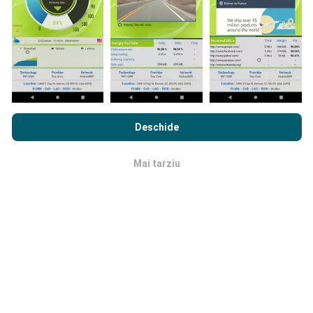
cuprinzătoare!
Prin navigarea nPerf.com, sunteți de acord cu
Politica de
Cum se fac actualizările?
confidențialitate și cookie-uri de utilizare
precum și
Acordul
Deschide
de Licență pentru Utilizatorul Final
a testului nostru nPerf.
Hărțile de acoperire a rețelei sunt actualizate
automat de către un robot la fiecare oră. Hărțile de
Mai tarziu
OK
viteză sunt
actualizate la fiecare 15 minute
. Datele
sunt afișate timp de doi ani. După doi ani, cele mai
vechi date sunt eliminate din hărți o dată pe lună.