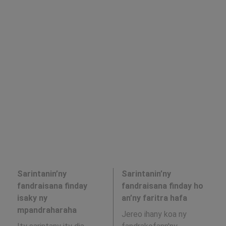
Sarintanin’ny
Sarintanin’ny
fandraisana finday
fandraisana finday ho
isaky ny
an’ny faritra hafa
mpandraharaha
Jereo ihany koa ny