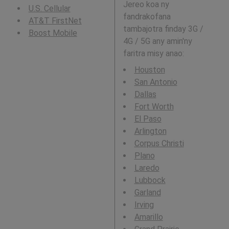
Jereo koa ny
U.S. Cellular
fandrakofana
AT&T FirstNet
tambajotra finday 3G /
Boost Mobile
4G / 5G any amin'ny
faritra misy anao:
Houston
San Antonio
Dallas
Fort Worth
El Paso
Arlington
Corpus Christi
Plano
Laredo
Lubbock
Garland
Irving
Amarillo