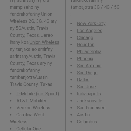
Ity sarintany ity dia
fandrakofann'ny
mampiseho ny
tambajotra 3G / 4G / 5G
fandrakofan'ny Union
:
Wireless 2G, 3G, 4G ary
New York City
ny 5GAustin, Travis
Los Angeles
County, Texas. Jereo
Chicago
ihany koa:
Union Wireless
Houston
ny tanjaka eo amin'ny
Philadelphia
sarintanyAustin, Travis
Phoenix
County, Texas ary ny
San Antonio
fandrakofan'ny
San Diego
tambanjotraAustin,
Dallas
Travis County, Texas.
San Jose
T-Mobile (inc. Sprint)
Indianapolis
AT&T Mobility
Jacksonville
Verizon Wireless
San Francisco
Carolina West
Austin
Wireless
Columbus
Cellular One