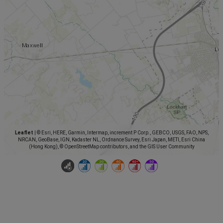
Leaflet
|
© Esri, HERE, Garmin, Intermap, increment P Corp., GEBCO, USGS, FAO, NPS,
NRCAN, GeoBase, IGN, Kadaster NL, Ordnance Survey, Esri Japan, METI, Esri China
(Hong Kong), © OpenStreetMap contributors, and the GIS User Community