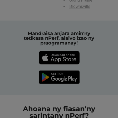
Grand Prairie
Brownsville
Mandraisa anjara amin'ny
tetikasa nPerf, alaivo izao ny
praogramanay!
Ahoana ny fiasan'ny
sarintany nPerf?