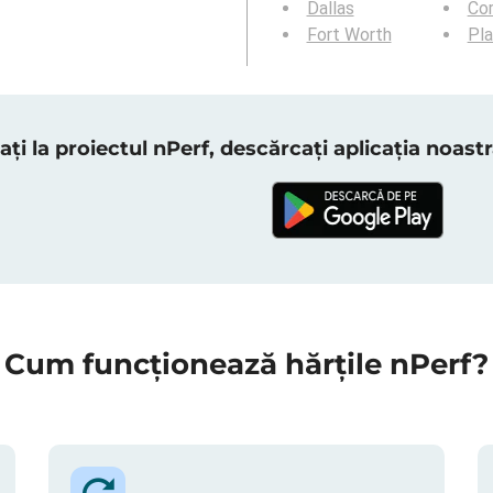
Dallas
Cor
Fort Worth
Pl
ați la proiectul nPerf, descărcați aplicația noas
Cum funcționează hărțile nPerf?