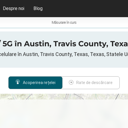
Despre noi
Blog
Măsurare în curs
 5G în Austin, Travis County, Texa
elulare în Austin, Travis County, Texas, Texas, Statele U
Acoperirea rețelei
Rate de descărcare