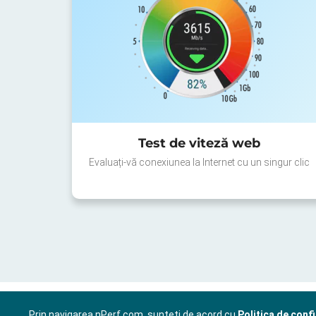
Test de viteză web
Evaluați-vă conexiunea la Internet cu un singur clic
Prin navigarea nPerf.com, sunteți de acord cu
Politica de confi