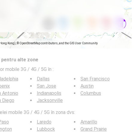
(Hong Kong), © OpenStreetMap contributors, and the GIS User Community
 pentru alte zone
lor mobile 3G / 4G / 5G în
:
ladelphia
Dallas
San Francisco
oenix
San Jose
Austin
 Antonio
Indianapolis
Columbus
n Diego
Jacksonville
elei mobile 3G / 4G / 5G în zona dvs:
Paso
Laredo
Amarillo
ington
Lubbock
Grand Prairie