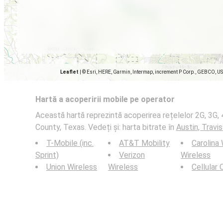
Leaflet
|
© Esri, HERE, Garmin, Intermap, increment P Corp., GEBCO, U
Hartă a acoperirii mobile pe operator
Această hartă reprezintă acoperirea rețelelor 2G, 3G, 4
County, Texas. Vedeți și: harta bitrate în
Austin, Travi
T-Mobile (inc.
AT&T Mobility
Carolina
Sprint)
Verizon
Wireless
Union Wireless
Wireless
Cellular