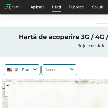
Aplicații
Hărți
Publicații
Soluții
Hartă de acoperire 3G / 4G /
Rețele de date c
US
- Statele Unite ale Americii
+
−