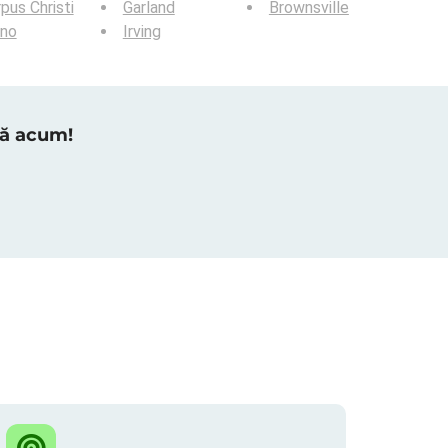
pus Christi
Garland
Brownsville
ano
Irving
tră acum!