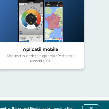
Aplicatii mobile
Aflați mai multe despre aplicația nPerf pentru
Android și iOS
entru Utilizatorul Final
a testului nostru nPerf.
OK