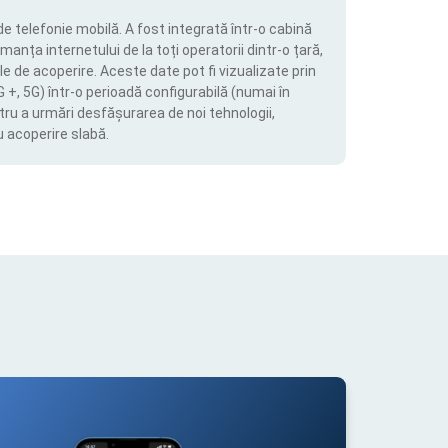
de telefonie mobilă. A fost integrată într-o cabină
manța internetului de la toți operatorii dintr-o țară,
le de acoperire. Aceste date pot fi vizualizate prin
4G +, 5G) într-o perioadă configurabilă (numai în
tru a urmări desfășurarea de noi tehnologii,
u acoperire slabă.