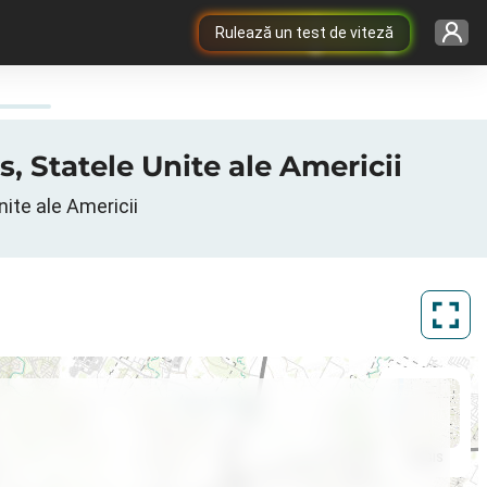
Rulează un test de viteză
s, Statele Unite ale Americii
nite ale Americii
ArcGIS