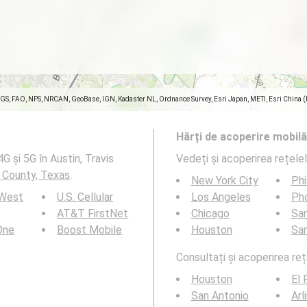
SGS, FAO, NPS, NRCAN, GeoBase, IGN, Kadaster NL, Ordnance Survey, Esri Japan, METI, Esri China 
Hărți de acoperire mobilă
G și 5G în Austin, Travis
Vedeți și acoperirea rețele
s County, Texas
.
New York City
Phi
 West
U.S. Cellular
Los Angeles
Ph
AT&T FirstNet
Chicago
San
 One
Boost Mobile
Houston
Sa
Consultați și acoperirea reț
Houston
El 
San Antonio
Arl