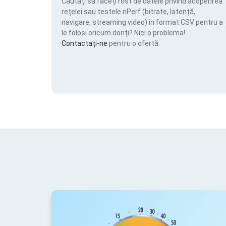
Căutați să faceți rost de datele privind acoperirea
rețelei sau testele nPerf (bitrate, latență,
navigare, streaming video) în format CSV pentru a
le folosi oricum doriți? Nici o problema!
Contactați-ne
pentru o ofertă.