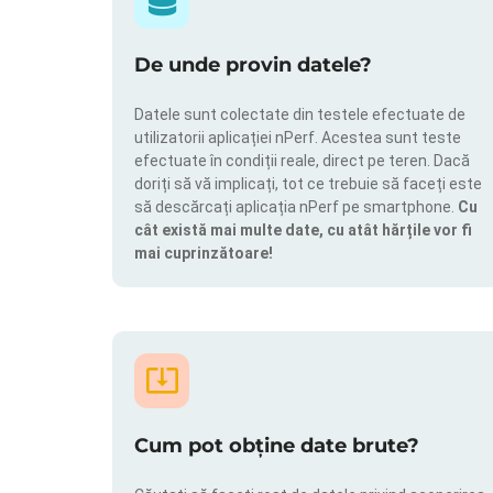
De unde provin datele?
Datele sunt colectate din testele efectuate de
utilizatorii aplicației nPerf. Acestea sunt teste
efectuate în condiții reale, direct pe teren. Dacă
doriți să vă implicați, tot ce trebuie să faceți este
să descărcați aplicația nPerf pe smartphone.
Cu
cât există mai multe date, cu atât hărțile vor fi
mai cuprinzătoare!
Cum pot obține date brute?