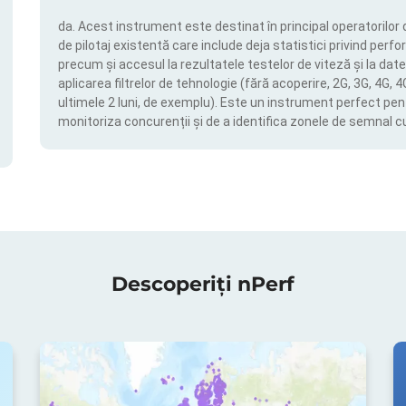
da. Acest instrument este destinat în principal operatorilor 
de pilotaj existentă care include deja statistici privind perfor
precum și accesul la rezultatele testelor de viteză și la date
aplicarea filtrelor de tehnologie (fără acoperire, 2G, 3G, 4G, 
ultimele 2 luni, de exemplu). Este un instrument perfect pen
monitoriza concurenții și de a identifica zonele de semnal c
Descoperiți nPerf