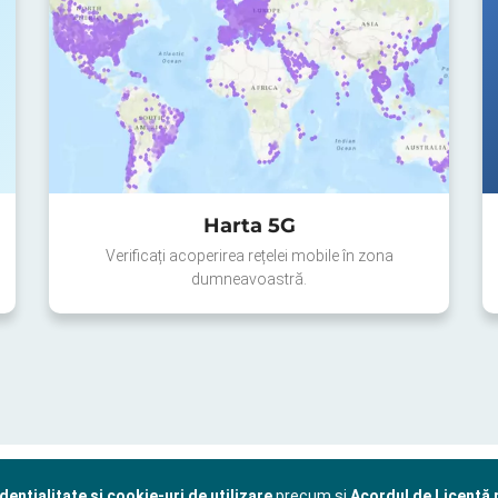
Harta 5G
Verificați acoperirea rețelei mobile în zona
dumneavoastră.
dențialitate și cookie-uri de utilizare
precum și
Acordul de Licență p