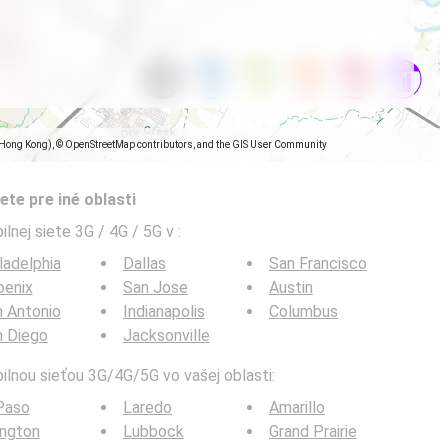
(Hong Kong), © OpenStreetMap contributors, and the GIS User Community
ete pre iné oblasti
ilnej siete 3G / 4G / 5G v
:
ladelphia
Dallas
San Francisco
oenix
San Jose
Austin
 Antonio
Indianapolis
Columbus
n Diego
Jacksonville
bilnou sieťou 3G/4G/5G vo vašej oblasti:
Paso
Laredo
Amarillo
ington
Lubbock
Grand Prairie