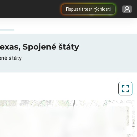
Пspustiť test rýchlosti
Texas, Spojené štáty
ené štáty
ArcGIS