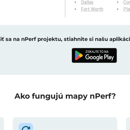
Dallas
Cor
Fort Worth
Pl
ť sa na nPerf projektu, stiahnite si našu aplikáci
Ako fungujú mapy nPerf?