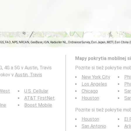
SGS, FAO, NPS, NRCAN, GeoBase, IGN, Kadaster NL, Ordnance Survey, Esri Japan, METI, Esri China 
Mapy pokrytia mobilnej si
, 4G a 5G v Austin, Travis
Pozrite si tiež pokrytie mob
 tokov v
Austin, Travis
New York City
Phi
Los Angeles
Ph
 West
U.S. Cellular
Chicago
San
AT&T FirstNet
Houston
Sa
 One
Boost Mobile
Pozrite si tiež pokrytie mo
Houston
El 
San Antonio
Arl