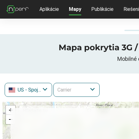
Aplikácie
Mapy
Publikácie
Riešen
Mapa pokrytia 3G / 
Mobilné 
US
- Spojené štáty
+
−