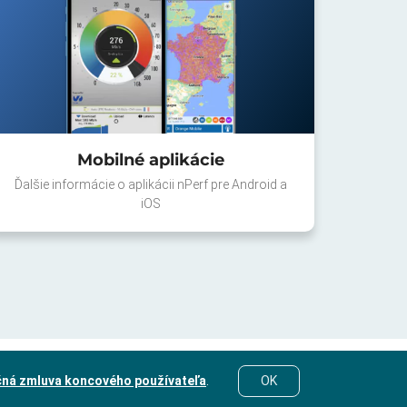
Mobilné aplikácie
Ďalšie informácie o aplikácii nPerf pre Android a
iOS
čná zmluva koncového používateľa
.
OK