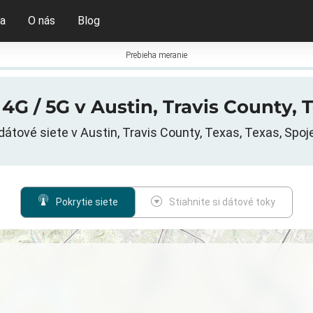
ia
O nás
Blog
Prebieha meranie
4G / 5G v Austin, Travis County, 
dátové siete v Austin, Travis County, Texas, Texas, Spoj
Pokrytie siete
Stiahnite si dátové toky