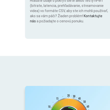
Hľadáte údaje o pokrytí siete alebo testy nPerf
(bitrate, latencia, prehľadávanie, streamovanie
videa) vo formáte CSV, aby ste ich mohli používať,
ako sa vám páči? Žiaden problém!
Kontaktujte
nás
a požiadajte o cenovú ponuku.