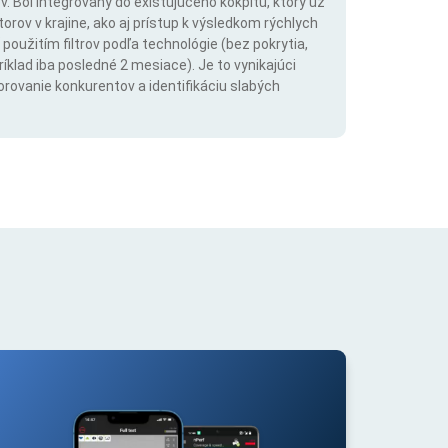
. Bol integrovaný do existujúceho kokpitu, ktorý už
rov v krajine, ako aj prístup k výsledkom rýchlych
použitím filtrov podľa technológie (bez pokrytia,
íklad iba posledné 2 mesiace). Je to vynikajúci
orovanie konkurentov a identifikáciu slabých