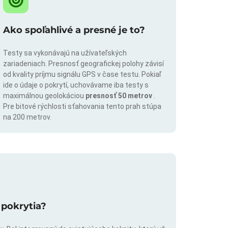
Ako spoľahlivé a presné je to?
Testy sa vykonávajú na užívateľských
zariadeniach. Presnosť geografickej polohy závisí
od kvality príjmu signálu GPS v čase testu. Pokiaľ
ide o údaje o pokrytí, uchovávame iba testy s
maximálnou geolokáciou
presnosť 50 metrov
.
Pre bitové rýchlosti sťahovania tento prah stúpa
na 200 metrov.
 pokrytia?