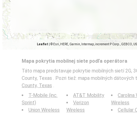
Leaflet
|
© Esri, HERE, Garmin, Intermap, increment P Corp., GEBCO, U
Mapa pokrytia mobilnej siete podľa operátora
Táto mapa predstavuje pokrytie mobilných sietí 2G, 3G
County, Texas . Pozri tiež: mapa mobilných dátových
County, Texas
.
T-Mobile (inc.
AT&T Mobility
Carolina
Sprint)
Verizon
Wireless
Union Wireless
Wireless
Cellular