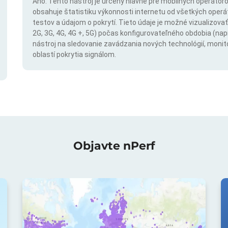
Áno. Tento nástroj je určený hlavne pre mobilných operátorov
obsahuje štatistiku výkonnosti internetu od všetkých operáto
testov a údajom o pokrytí. Tieto údaje je možné vizualizovať 
2G, 3G, 4G, 4G +, 5G) počas konfigurovateľného obdobia (napr
nástroj na sledovanie zavádzania nových technológií, monit
oblastí pokrytia signálom.
Objavte nPerf