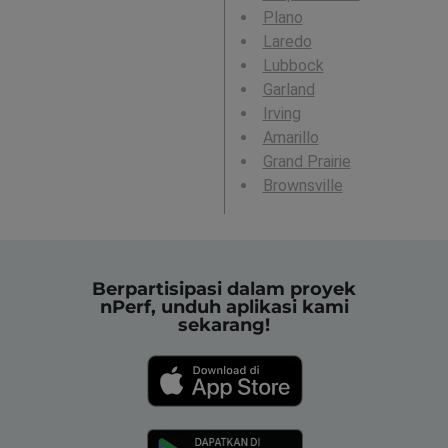
Plano
Laredo
Lubbock
Garland
Irving
Amarillo
Grand Prairie
Brownsville
Berpartisipasi dalam proyek
nPerf, unduh aplikasi kami
sekarang!