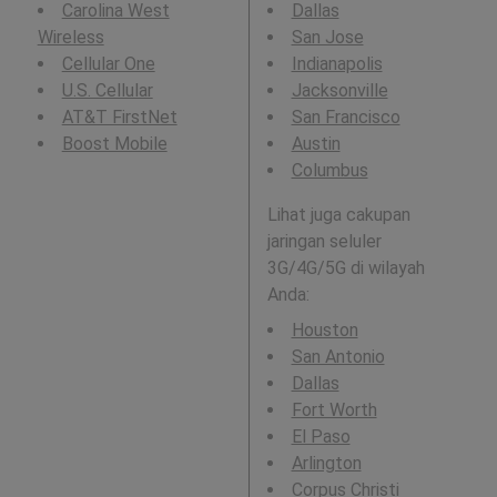
Carolina West
Dallas
Wireless
San Jose
Cellular One
Indianapolis
U.S. Cellular
Jacksonville
AT&T FirstNet
San Francisco
Boost Mobile
Austin
Columbus
Lihat juga cakupan
jaringan seluler
3G/4G/5G di wilayah
Anda:
Houston
San Antonio
Dallas
Fort Worth
El Paso
Arlington
Corpus Christi