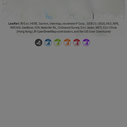
Leaflet
|
© Esri, HERE, Garmin, Intermap, increment P Corp., GEBCO, USGS, FAO, NPS,
NRCAN, GeoBase, IGN, Kadaster NL, Ordnance Survey, Esri Japan, METI, Esri China
(Hong Kong), © OpenStreetMap contributors, and the GIS User Community