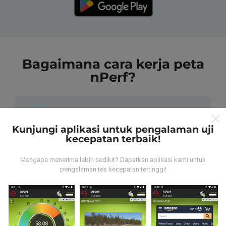
Bagaimana cara kerja peta
nPerf?
Kunjungi aplikasi untuk pengalaman uji
kecepatan terbaik!
Dari mana data tersebut berasal?
Mengapa menerima lebih sedikit? Dapatkan aplikasi kami untuk
pengalaman tes kecepatan tertinggi!
Data dikumpulkan dari tes yang dilakukan oleh
pengguna aplikasi nPerf. Tes yang dilakukan pada
kondisi yang sebenarnya, langsung di lapangan. Jika
Anda ingin terlibat juga, yang harus Anda lakukan
adalah mengunduh aplikasi nPerf ke ponsel Anda.
Semakin banyak data, semakin komprehensif peta