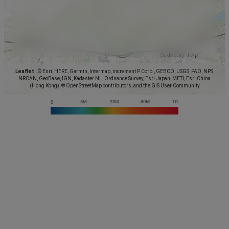
Leaflet
|
© Esri, HERE, Garmin, Intermap, increment P Corp., GEBCO, USGS, FAO, NPS,
NRCAN, GeoBase, IGN, Kadaster NL, Ordnance Survey, Esri Japan, METI, Esri China
(Hong Kong), © OpenStreetMap contributors, and the GIS User Community