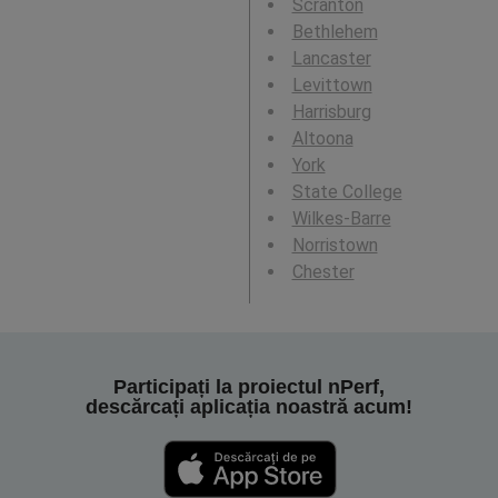
Scranton
Bethlehem
Lancaster
Levittown
Harrisburg
Altoona
York
State College
Wilkes-Barre
Norristown
Chester
Participați la proiectul nPerf,
descărcați aplicația noastră acum!