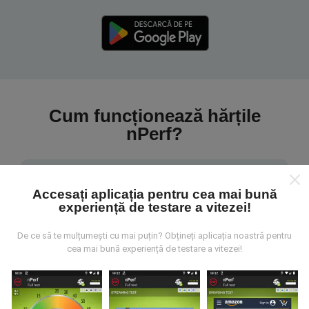
Cum funcționează hărțile
nPerf?
Accesați aplicația pentru cea mai bună
experiență de testare a vitezei!
De unde provin datele?
De ce să te mulțumești cu mai puțin? Obțineți aplicația noastră pentru
cea mai bună experiență de testare a vitezei!
Datele sunt colectate din testele efectuate de
utilizatorii aplicației nPerf. Acestea sunt teste
efectuate în condiții reale, direct pe teren. Dacă doriți
să vă implicați, tot ce trebuie să faceți este să