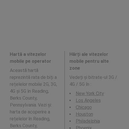
Hartă a vitezelor
Hărți ale vitezelor
mobile pe operator
mobile pentru alte
zone
Această hartă
reprezintă rata de biți a
Vedeți și bitrate-ul 3G /
rețelelor mobile 2G, 3G,
4G / 5G în
:
4G și 5G în Reading,
New York City
Berks County,
Los Angeles
Pennsylvania. Vezi și:
Chicago
harta de acoperire a
Houston
rețelelor în Reading,
Philadelphia
Berks County,
Phoenix