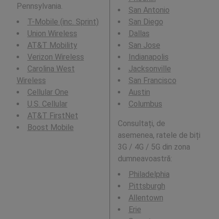
Pennsylvania.
San Antonio
T-Mobile (inc. Sprint)
San Diego
Union Wireless
Dallas
AT&T Mobility
San Jose
Verizon Wireless
Indianapolis
Carolina West
Jacksonville
Wireless
San Francisco
Cellular One
Austin
U.S. Cellular
Columbus
AT&T FirstNet
Consultați, de
Boost Mobile
asemenea, ratele de biți
3G / 4G / 5G din zona
dumneavoastră:
Philadelphia
Pittsburgh
Allentown
Erie