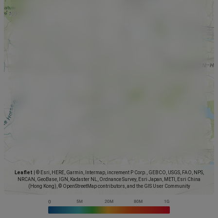
Leaflet
|
© Esri, HERE, Garmin, Intermap, increment P Corp., GEBCO, USGS, FAO, NPS,
NRCAN, GeoBase, IGN, Kadaster NL, Ordnance Survey, Esri Japan, METI, Esri China
(Hong Kong), © OpenStreetMap contributors, and the GIS User Community