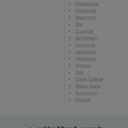
Philadelphia
Pittsburgh
Allentown
Erie
Scranton
Bethlehem
Lancaster
Levittown
Harrisburg
Altoona
York
State College
Wilkes-Barre
Norristown
Chester