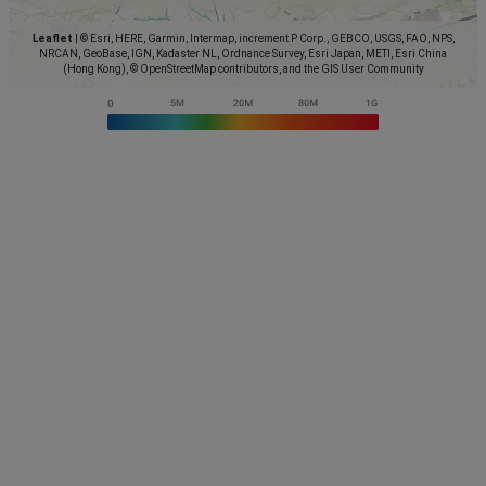
Leaflet
|
© Esri, HERE, Garmin, Intermap, increment P Corp., GEBCO, USGS, FAO, NPS,
NRCAN, GeoBase, IGN, Kadaster NL, Ordnance Survey, Esri Japan, METI, Esri China
(Hong Kong), © OpenStreetMap contributors, and the GIS User Community