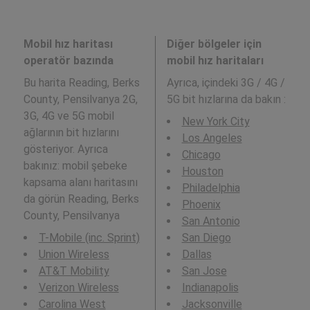
Mobil hız haritası
Diğer bölgeler için
operatör bazında
mobil hız haritaları
Bu harita Reading, Berks
Ayrıca,
içindeki 3G / 4G /
County, Pensilvanya 2G,
5G bit hızlarına da bakın :
3G, 4G ve 5G mobil
New York City
ağlarının bit hızlarını
Los Angeles
gösteriyor. Ayrıca
Chicago
bakınız: mobil şebeke
Houston
kapsama alanı haritasını
Philadelphia
da görün Reading, Berks
Phoenix
County, Pensilvanya
San Antonio
T-Mobile (inc. Sprint)
San Diego
Union Wireless
Dallas
AT&T Mobility
San Jose
Verizon Wireless
Indianapolis
Carolina West
Jacksonville