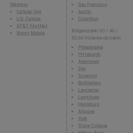
Wireless
San Francisco
Cellular One
Austin
U.S. Cellular
Columbus
AT&T FirstNet
Bölgenizdeki 3G / 4G /
Boost Mobile
5G bit hızlarına da bakın:
Philadelphia
Pittsburgh
Allentown
Erie
Scranton
Bethlehem
Lancaster
Levittown
Harrisburg
Altoona
York
State College
Wilkes-Barre