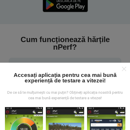
Cum funcționează hărțile
nPerf?
Accesați aplicația pentru cea mai bună
experiență de testare a vitezei!
De unde provin datele?
De ce să te mulțumești cu mai puțin? Obțineți aplicația noastră pentru
cea mai bună experiență de testare a vitezei!
Datele sunt colectate din testele efectuate de
utilizatorii aplicației nPerf. Acestea sunt teste
efectuate în condiții reale, direct pe teren. Dacă doriți
să vă implicați, tot ce trebuie să faceți este să
descărcați aplicația nPerf pe smartphone.
Cu cât