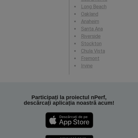
Long Beach
Oakland
Anaheim
Santa Ana
Riverside
Stockton
Chula Vista
Fremont
Irvine
Participați la proiectul nPerf,
descărcați aplicația noastră acum!