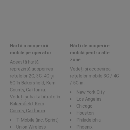
Hartă a acoperirii
Hărți de acoperire
mobile pe operator
mobilă pentru alte
zone
Această hartă
reprezintă acoperirea
Vedeți și acoperirea
rețelelor 2G, 3G, 4G și
rețelelor mobile 3G / 4G
5G în Bakersfield, Kern
/ 5G în
:
County, California.
New York City
Vedeți și: harta bitrate în
Los Angeles
Bakersfield, Kern
Chicago
County, California
.
Houston
T-Mobile (inc. Sprint)
Philadelphia
Union Wireless
Phoenix