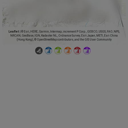
Leaflet
|
© Esri, HERE, Garmin, Intermap, increment P Corp., GEBCO, USGS, FAO, NPS,
NRCAN, GeoBase, IGN, Kadaster NL, Ordnance Survey, Esri Japan, METI, Esri China
(Hong Kong), © OpenStreetMap contributors, and the GIS User Community