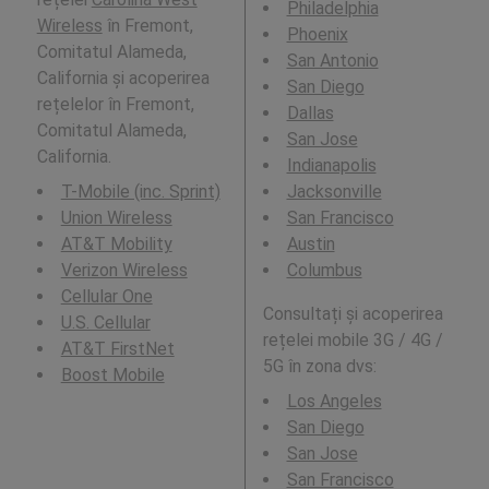
Philadelphia
Wireless
în Fremont,
Phoenix
Comitatul Alameda,
San Antonio
California și acoperirea
San Diego
rețelelor în Fremont,
Dallas
Comitatul Alameda,
San Jose
California.
Indianapolis
T-Mobile (inc. Sprint)
Jacksonville
Union Wireless
San Francisco
AT&T Mobility
Austin
Verizon Wireless
Columbus
Cellular One
Consultați și acoperirea
U.S. Cellular
rețelei mobile 3G / 4G /
AT&T FirstNet
5G în zona dvs:
Boost Mobile
Los Angeles
San Diego
San Jose
San Francisco