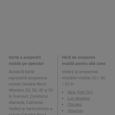
Hartă a acoperirii
Hărți de acoperire
mobile pe operator
mobilă pentru alte zone
Această hartă
Vedeți și acoperirea
reprezintă acoperirea
rețelelor mobile 3G / 4G
rețelei Carolina West
/ 5G în
:
Wireless 2G, 3G, 4G și 5G
New York City
în Fremont, Comitatul
Los Angeles
Alameda, California.
Chicago
Vedeți și: harta bitrate a
Houston
rețelei
Carolina West