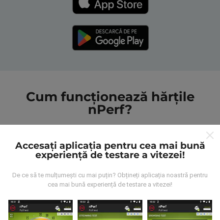
Cum funcționează hărțile
nPerf?
Accesați aplicația pentru cea mai bună
experiență de testare a vitezei!
De ce să te mulțumești cu mai puțin? Obțineți aplicația noastră pentru
De unde provin datele?
cea mai bună experiență de testare a vitezei!
Datele sunt colectate din testele efectuate de
utilizatorii aplicației nPerf. Acestea sunt teste