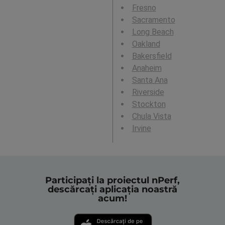
Fresno
Sacramento
Long Beach
Oakland
Bakersfield
Anaheim
Santa Ana
Riverside
Stockton
Chula Vista
Irvine
Participați la proiectul nPerf,
descărcați aplicația noastră
acum!