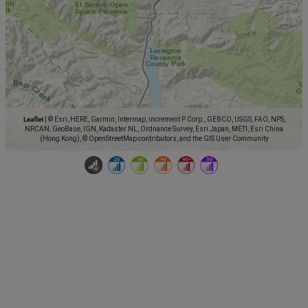
Leaflet
|
© Esri, HERE, Garmin, Intermap, increment P Corp., GEBCO, USGS, FAO, NPS,
NRCAN, GeoBase, IGN, Kadaster NL, Ordnance Survey, Esri Japan, METI, Esri China
(Hong Kong), © OpenStreetMap contributors, and the GIS User Community