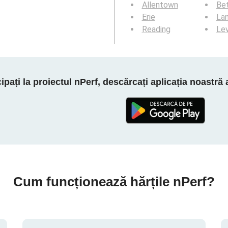
Allentown
Be
Erie
La
Reading
Le
cipați la proiectul nPerf, descărcați aplicația noastră
Cum funcționează hărțile nPerf?