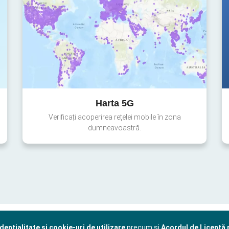
Harta 5G
Verificați acoperirea rețelei mobile în zona
dumneavoastră.
dențialitate și cookie-uri de utilizare
precum și
Acordul de Licență p