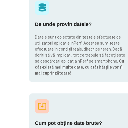
De unde provin datele?
Datele sunt colectate din testele efectuate de
utilizatorii aplicației nPerf. Acestea sunt teste
efectuate în condiții reale, direct pe teren. Dacă
doriți să vă implicați, tot ce trebuie să faceți este
să descărcați aplicația nPerf pe smartphone.
Cu
cât există mai multe date, cu atât hărțile vor fi
mai cuprinzătoare!
Cum pot obține date brute?