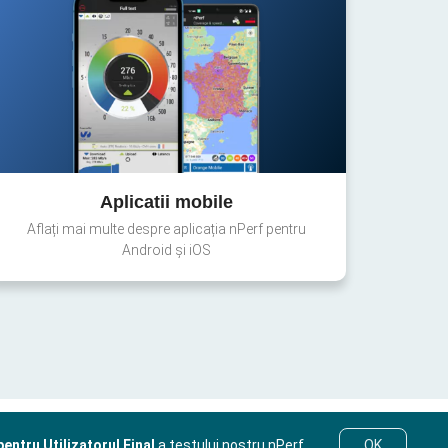
Aplicatii mobile
Aflați mai multe despre aplicația nPerf pentru
Android și iOS
entru Utilizatorul Final
a testului nostru nPerf.
OK