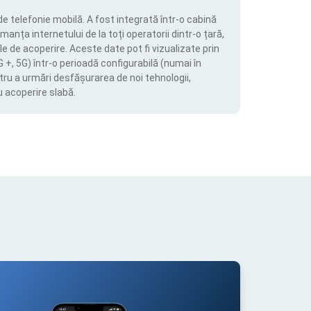
de telefonie mobilă. A fost integrată într-o cabină
manța internetului de la toți operatorii dintr-o țară,
le de acoperire. Aceste date pot fi vizualizate prin
4G +, 5G) într-o perioadă configurabilă (numai în
tru a urmări desfășurarea de noi tehnologii,
u acoperire slabă.