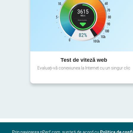
Test de viteză web
Evaluați-vă conexiunea la Internet cu un singur clic
Prin navigarea nPerf.com, sunteți de acord cu
Politica de confi