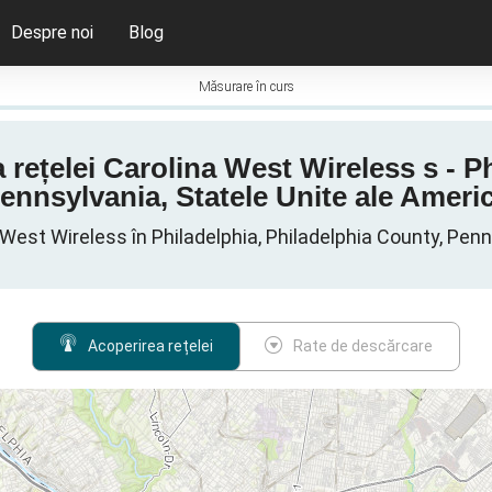
Despre noi
Blog
Măsurare în curs
a rețelei Carolina West Wireless s - P
ennsylvania, Statele Unite ale Americ
West Wireless în Philadelphia, Philadelphia County, Penns
Acoperirea rețelei
Rate de descărcare