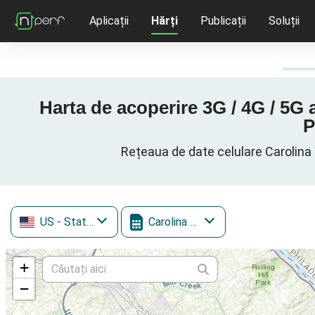
Aplicații
Hărți
Publicații
Soluții
Harta de acoperire 3G / 4G / 5G 
P
Rețeaua de date celulare Carolina 
US
- Statele Unite ale Americii
Carolina West Wireless
+
−