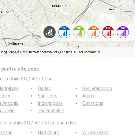
(Hong Kong), © OpenStreetMap contributors, and the GIS User Community
 pentru alte zone
lor mobile 3G / 4G / 5G în
:
ladelphia
Dallas
San Francisco
oenix
San Jose
Austin
 Antonio
Indianapolis
Columbus
n Diego
Jacksonville
elei mobile 3G / 4G / 5G în zona dvs:
ranton
Harrisburg
Wilkes-Barre