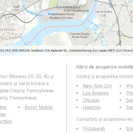
SGS, FAO, NPS, NRCAN, GeoBase, IGN, Kadaster NL, Ordnance Survey, Esri Japan, METI, Esri China 
Hărți de acoperire mobilă
est Wireless 2G, 3G, 4G și
Vedeți și acoperirea rețele
edeți și: harta bitrate a
New York City
Phi
elphia County, Pennsylvania
Los Angeles
Ph
unty, Pennsylvania.
Chicago
San
 One
Boost Mobile
Houston
Sa
ular
Consultați și acoperirea reț
rstNet
Pittsburgh
Sc