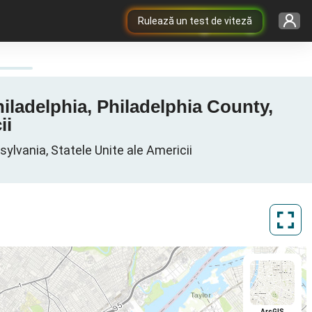
Rulează un test de viteză
hiladelphia, Philadelphia County,
ii
ylvania, Statele Unite ale Americii
ArcGIS