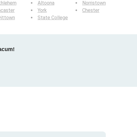
thlehem
Altoona
Norristown
ncaster
York
Chester
vittown
State College
 acum!