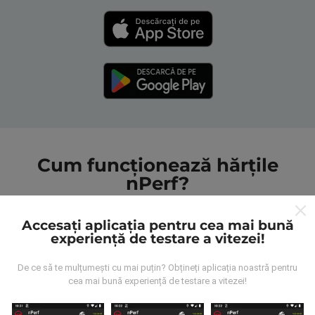
Cum funcționează hărțile
nPerf?
Accesați aplicația pentru cea mai bună
experiență de testare a vitezei!
De ce să te mulțumești cu mai puțin? Obțineți aplicația noastră pentru
De unde provin datele?
cea mai bună experiență de testare a vitezei!
Datele sunt colectate din testele efectuate de