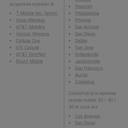
acoperirea rețelelor în .
Houston
T-Mobile (inc. Sprint)
Philadelphia
Union Wireless
Phoenix
AT&T Mobility
San Antonio
Verizon Wireless
San Diego
Cellular One
Dallas
U.S. Cellular
San Jose
AT&T FirstNet
Indianapolis
Boost Mobile
Jacksonville
San Francisco
Austin
Columbus
Consultați și acoperirea
rețelei mobile 3G / 4G /
5G în zona dvs:
Los Angeles
San Diego