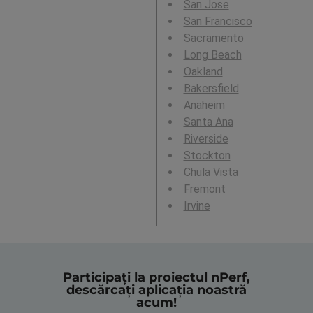
San Jose
San Francisco
Sacramento
Long Beach
Oakland
Bakersfield
Anaheim
Santa Ana
Riverside
Stockton
Chula Vista
Fremont
Irvine
Participați la proiectul nPerf,
descărcați aplicația noastră
acum!