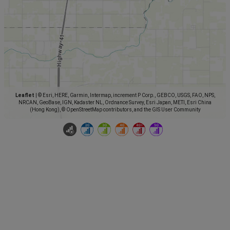
Leaflet
|
© Esri, HERE, Garmin, Intermap, increment P Corp., GEBCO, USGS, FAO, NPS,
NRCAN, GeoBase, IGN, Kadaster NL, Ordnance Survey, Esri Japan, METI, Esri China
(Hong Kong), © OpenStreetMap contributors, and the GIS User Community