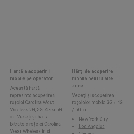
Hartă a acoperirii
Hărți de acoperire
mobile pe operator
mobilă pentru alte
zone
Această hartă
reprezintă acoperirea
Vedeți și acoperirea
rețelei Carolina West
rețelelor mobile 3G / 4G
Wireless 2G, 3G, 4G și 5G
/ 5G în
:
în . Vedeți și: harta
New York City
bitrate a rețelei
Carolina
Los Angeles
West Wireless
în și
Chicago