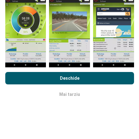
utilizatorii aplicației nPerf. Acestea sunt teste
efectuate în condiții reale, direct pe teren. Dacă doriți
să vă implicați, tot ce trebuie să faceți este să
descărcați aplicația nPerf pe smartphone.
Cu cât
există mai multe date, cu atât hărțile vor fi mai
cuprinzătoare!
Prin navigarea nPerf.com, sunteți de acord cu
Politica de
confidențialitate și cookie-uri de utilizare
precum și
Acordul
Deschide
de Licență pentru Utilizatorul Final
a testului nostru nPerf.
Cum se fac actualizările?
Mai tarziu
OK
Hărțile de acoperire a rețelei sunt actualizate
automat de către un robot la fiecare oră. Hărțile de
viteză sunt
actualizate la fiecare 15 minute
. Datele
sunt afișate timp de doi ani. După doi ani, cele mai
vechi date sunt eliminate din hărți o dată pe lună.