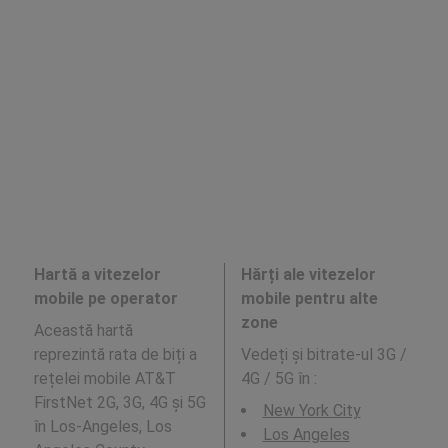
Hartă a vitezelor
Hărți ale vitezelor
mobile pe operator
mobile pentru alte
zone
Această hartă
reprezintă rata de biți a
Vedeți și bitrate-ul 3G /
rețelei mobile AT&T
4G / 5G în
:
FirstNet 2G, 3G, 4G și 5G
New York City
în Los-Angeles, Los
Los Angeles