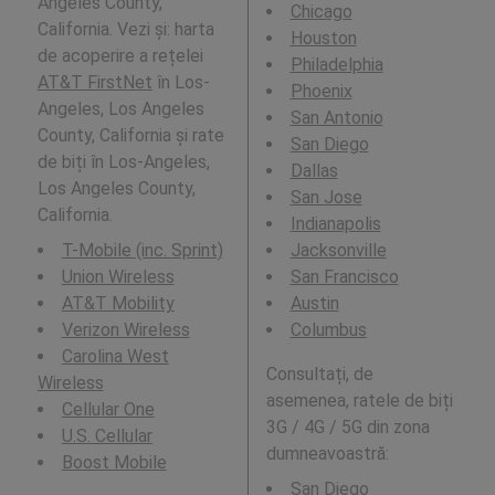
Angeles County,
Chicago
California. Vezi și: harta
Houston
de acoperire a rețelei
Philadelphia
AT&T FirstNet
în Los-
Phoenix
Angeles, Los Angeles
San Antonio
County, California și rate
San Diego
de biți în Los-Angeles,
Dallas
Los Angeles County,
San Jose
California.
Indianapolis
T-Mobile (inc. Sprint)
Jacksonville
Union Wireless
San Francisco
AT&T Mobility
Austin
Verizon Wireless
Columbus
Carolina West
Consultați, de
Wireless
asemenea, ratele de biți
Cellular One
3G / 4G / 5G din zona
U.S. Cellular
dumneavoastră:
Boost Mobile
San Diego