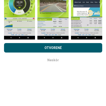
komplexnejšie!
Ako sa aktualizujú?
Prehľadávaním nPerf.com súhlasíte s našimi
Privacy and
cookies používanie politiky
rovnako ako náš nPerf test.
OTVORENÉ
Mapy pokrytia siete sú automaticky aktualizované
Licenčná zmluva koncového používateľa
.
robotom každú hodinu. Mapy rýchlosti sa aktualizujú
každých 15 minút
. Dáta sa zobrazujú dva roky. Po
Neskôr
OK
dvoch rokoch sa najstaršie údaje z máp odstránia raz
mesačne.