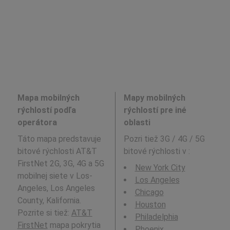
Mapa mobilných
Mapy mobilných
rýchlostí podľa
rýchlostí pre iné
operátora
oblasti
Táto mapa predstavuje
Pozri tiež 3G / 4G / 5G
bitové rýchlosti AT&T
bitové rýchlosti v
:
FirstNet 2G, 3G, 4G a 5G
New York City
mobilnej siete v Los-
Los Angeles
Angeles, Los Angeles
Chicago
County, Kalifornia.
Houston
Pozrite si tiež:
AT&T
Philadelphia
FirstNet
mapa pokrytia
Phoenix