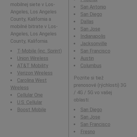
mobilnej siete v Los-
San Antonio
Angeles, Los Angeles
San Diego
County, Kalifornia a
Dallas
mobilné bitrate v Los-
San Jose
Angeles, Los Angeles
Indianapolis
County, Kalifornia.
Jacksonville
T-Mobile (inc. Sprint)
San Francisco
Union Wireless
Austin
AT&T Mobility
Columbus
Verizon Wireless
Pozrite si tiež
Carolina West
prenosové (rýchlosti) 3G
Wireless
/ 4G / 5G vo vašej
Cellular One
oblasti:
U.S. Cellular
Boost Mobile
San Diego
San Jose
San Francisco
Fresno