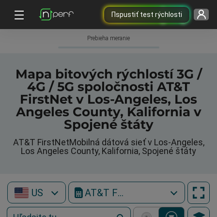
Пspustiť test rýchlosti
Prebieha meranie
Mapa bitových rýchlostí 3G /
4G / 5G spoločnosti AT&T
FirstNet v Los-Angeles, Los
Angeles County, Kalifornia v
Spojené štáty
AT&T FirstNetMobilná dátová sieť v Los-Angeles,
Los Angeles County, Kalifornia, Spojené štáty
US
AT&T FirstNet