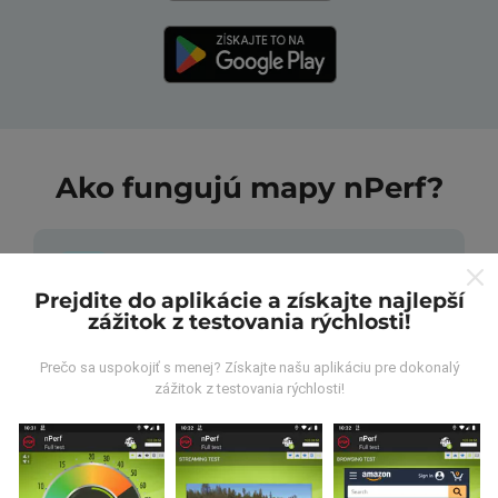
Ako fungujú mapy nPerf?
Prejdite do aplikácie a získajte najlepší
zážitok z testovania rýchlosti!
Odkiaľ pochádzajú údaje?
Prečo sa uspokojiť s menej? Získajte našu aplikáciu pre dokonalý
zážitok z testovania rýchlosti!
Údaje sa zbierajú z testov vykonaných používateľmi
aplikácie nPerf. Sú to testy vykonávané v reálnych
podmienkach priamo v teréne. Ak sa chcete tiež
zapojiť, stačí si do smartfónu stiahnuť aplikáciu nPerf.
Čím viac údajov bude, tým budú mapy