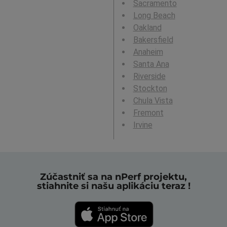
Sacramento
Long Beach
Oakland
Bakersfield
Anaheim
Santa Ana
Riverside
Stockton
Chula Vista
Fremont
Irvine
Zúčastniť sa na nPerf projektu,
stiahnite si našu aplikáciu teraz !