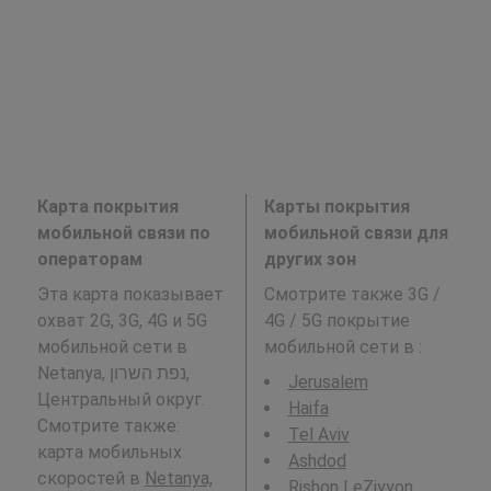
Карта покрытия
Карты покрытия
мобильной связи по
мобильной связи для
операторам
других зон
Эта карта показывает
Смотрите также 3G /
охват 2G, 3G, 4G и 5G
4G / 5G покрытие
мобильной сети в
мобильной сети в
:
Netanya, נפת השרון,
Jerusalem
Центральный округ.
Haifa
Смотрите также:
Tel Aviv
карта мобильных
Ashdod
скоростей в
Netanya,
Rishon LeẔiyyon