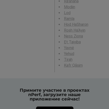
Ra'anana
Modiin
Lod
Ramla
Hod HaSharon
Rosh Ha‘Ayin
Ness Ziona
Eṭ Ṭaiyiba
Yavné
Yehud
Tirah
Kafr Qāsim
Примите участие в проектах
nPerf, загрузите наше
приложение сейчас!