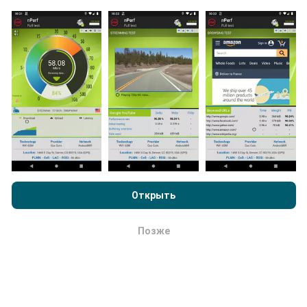
непосредственно в полевых условиях. Если вы
тоже хотите присоединиться, все, что вам нужно
сделать, это загрузить приложение nPerf на свой
смартфон.
Чем больше данных будет, тем более
исчерпывающими будут карты!
Просматривая nPerf.com, вы даете согласие на нашу
Как выполняются обновления ?
Политику конфиденциальности и использование файлов
cookie
, а также на наш тест nPerf
Лицензионный договор
Открыть
Карты покрытия сети автоматически обновляются
конечного пользователя
.
ботом каждый час. Карты скорости обновляются
каждые 15 минут
. Данные показываются в
Позже
ОК
течение двух лет. Через два года древнейшие
данные снимаются с карт раз в месяц.