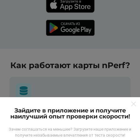
Как работают карты nPerf?
Откуда берутся данные ?
Зайдите в приложение и получите
наилучший опыт проверки скорости!
Данные собираются из тестов, проведенных
Зачем соглашаться на меньшее? Загрузите наше приложение и
пользователями программы nPerf. Это испытания,
получите незабываемые впечатления от теста скорости!
проведенные в реальных условиях,