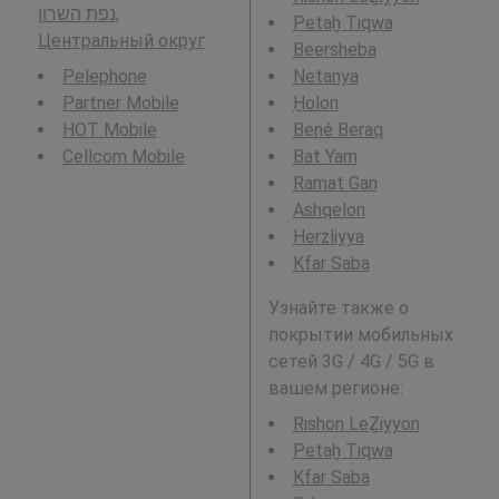
נפת השרון,
Petaẖ Tiqwa
Центральный округ
.
Beersheba
Pelephone
Netanya
Partner Mobile
H̱olon
HOT Mobile
Bené Beraq
Cellcom Mobile
Bat Yam
Ramat Gan
Ashqelon
Herzliyya
Kfar Saba
Узнайте также о
покрытии мобильных
сетей 3G / 4G / 5G в
вашем регионе:
Rishon LeẔiyyon
Petaẖ Tiqwa
Kfar Saba