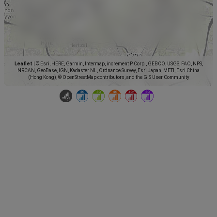
Leaflet
|
© Esri, HERE, Garmin, Intermap, increment P Corp., GEBCO, USGS, FAO, NPS,
NRCAN, GeoBase, IGN, Kadaster NL, Ordnance Survey, Esri Japan, METI, Esri China
(Hong Kong), © OpenStreetMap contributors, and the GIS User Community