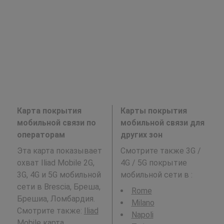
Карта покрытия
Карты покрытия
мобильной связи по
мобильной связи для
операторам
других зон
Эта карта показывает
Смотрите также 3G /
охват Iliad Mobile 2G,
4G / 5G покрытие
3G, 4G и 5G мобильной
мобильной сети в
:
сети в Brescia, Бреша,
Rome
Брешиа, Ломбардия.
Milano
Смотрите также:
Iliad
Napoli
Mobile
карта