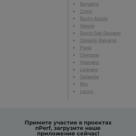
Bergamo
Como
Busto Arsizio
Varese
Sesto San Giovanni
Cinisello Balsamo
Pavia
Cremona
Vigevano
Legnano
Gallarate
Rho
Lecco
Примите участие в проектах
nPerf, загрузите наше
приложение сейчас!