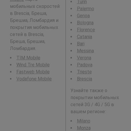
Turin
мобильных скоростей
Palermo
в Brescia, Бреша,
Genoa
Брешиа, Ломбардия и
Bologna
покрытия мобильных
Florence
сетей в Brescia,
Catania
Бреша, Брешиа,
Bari
Ломбардия.
Messina
TIM Mobile
Verona
Wind Tre Mobile
Padova
Fastweb Mobile
Trieste
Vodafone Mobile
Brescia
Узнайте также о
покрытии мобильных
сетей 3G / 4G / 5G в
вашем регионе:
Milano
Monza