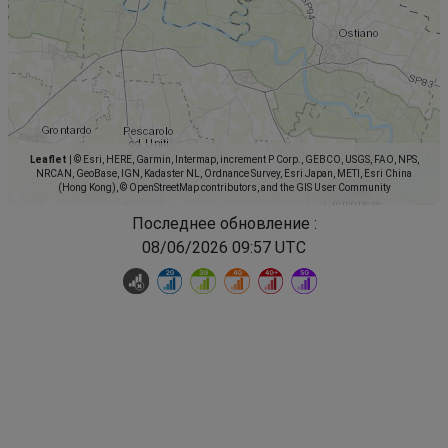
Leaflet
|
© Esri, HERE, Garmin, Intermap, increment P Corp., GEBCO, USGS, FAO, NPS,
NRCAN, GeoBase, IGN, Kadaster NL, Ordnance Survey, Esri Japan, METI, Esri China
(Hong Kong), © OpenStreetMap contributors, and the GIS User Community
Последнее обновление :
08/06/2026 09:57 UTC