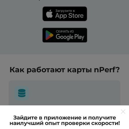
Как работают карты nPerf?
Откуда берутся данные ?
Зайдите в приложение и получите
наилучший опыт проверки скорости!
Данные собираются из тестов, проведенных