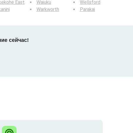
kekohe East
Waiuku
Wellsford
anini
Warkworth
Parakai
ние сейчас!