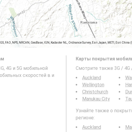
SGS, FAO, NPS, NRCAN, GeoBase, IGN, Kadaster NL, Ordnance Survey, Esri Japan, METI, Esri China 
ам
Карты покрытия мобиль
3G, 4G и 5G мобильной
Смотрите также 3G / 4G
обильных скоростей в и
Auckland
Wa
Wellington
Ha
Christchurch
Du
Manukau City
Ta
Узнайте также о покрыти
регионе:
Auckland
Ma