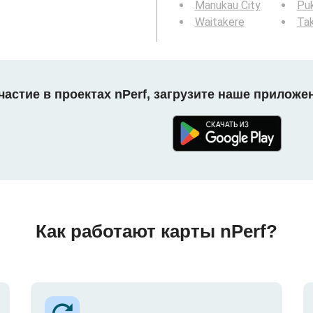
Manukau City
Pu
Waitakere
Tak
астие в проектах nPerf, загрузите наше приложе
Как работают карты nPerf?