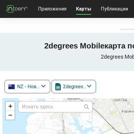
Приложения
Карты
Публикации
2degrees Mobileкарта п
2degrees Mob
NZ
- Новая Зеландия
2degrees Mobile
+
−