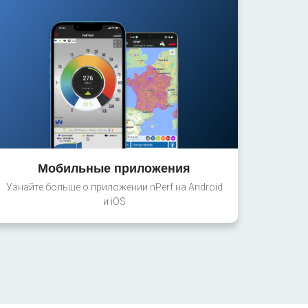
Мобильные приложения
Узнайте больше о приложении nPerf на Android
и iOS