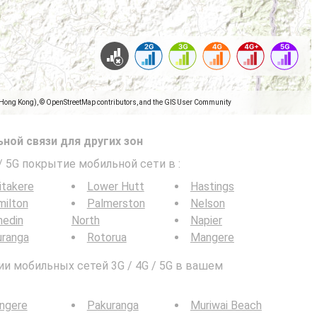
(Hong Kong), © OpenStreetMap contributors, and the GIS User Community
ной связи для других зон
 / 5G покрытие мобильной сети в
:
itakere
Lower Hutt
Hastings
milton
Palmerston
Nelson
nedin
North
Napier
uranga
Rotorua
Mangere
и мобильных сетей 3G / 4G / 5G в вашем
ngere
Pakuranga
Muriwai Beach