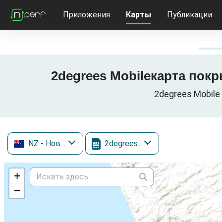
Приложения
Карты
Публикации
2degrees Mobileкарта покры
2degrees Mobile
NZ
- Новая Зеландия
2degrees Mobile
+
−