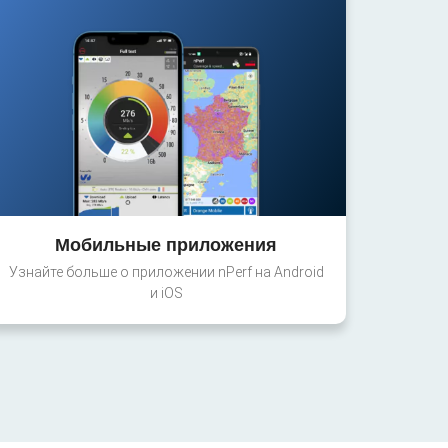
Мобильные приложения
Узнайте больше о приложении nPerf на Android
и iOS