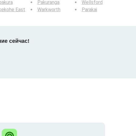
pakura
Pakuranga
Wellsford
kekohe East
Warkworth
Parakai
ние сейчас!