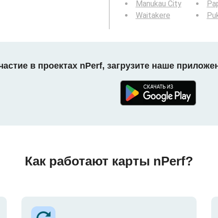
Manukau City
Pa
Waitakere
Pu
астие в проектах nPerf, загрузите наше приложе
Как работают карты nPerf?