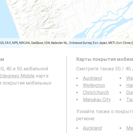
SGS, FAO, NPS, NRCAN, GeoBase, IGN, Kadaster NL, Ordnance Survey, Esri Japan, METI, Esri China 
ам
Карты покрытия мобиль
3G, 4G и 5G мобильной
Смотрите также 3G / 4G
2degrees Mobile
карта
Auckland
Wa
d и покрытия мобильных
Wellington
Ha
Christchurch
Du
Manukau City
Ta
Узнайте также о покрыти
регионе:
Auckland
Ma