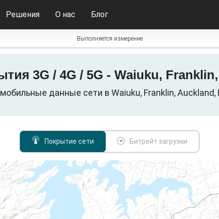
Решения
О нас
Блог
Выполняется измерение
тия 3G / 4G / 5G - Waiuku, Frankli
 мобильные данные сети в Waiuku, Franklin, Auckland
Покрытие сети
Битрейт загрузки