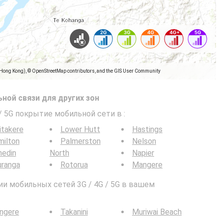
(Hong Kong), © OpenStreetMap contributors, and the GIS User Community
ной связи для других зон
 / 5G покрытие мобильной сети в
:
itakere
Lower Hutt
Hastings
milton
Palmerston
Nelson
nedin
North
Napier
uranga
Rotorua
Mangere
и мобильных сетей 3G / 4G / 5G в вашем
ngere
Takanini
Muriwai Beach