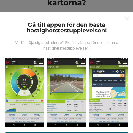
kartorna?
Gå till appen för den bästa
hastighetstestupplevelsen!
Varför nöja sig med mindre? Skaffa vår app för den ultimata
Var kommer datan ifrån?
hastighetstestupplevelsen!
Data samlas in från tester gjorda av våra användare
av nPerf-appen. Det här är tester som utförs under
verkliga förhållanden, direkt på fältet. Om du också vill
bidra, behöver du bara ladda ner nPerf-appen till din
smartphone.
Ju mer data det finns, desto mer
omfattande kommer kartorna att bli!
Genom att surfa på nPerf.com samtycker du till vår