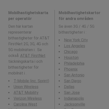
Mobilhastighetskarta
Mobilhastighetskartor
per operatör
för andra områden
Den här kartan
Se även 3G / 4G / 5G
representerar
bithastigheter i
:
bithastigheter för AT&T
New York City
FirstNet 2G, 3G, 4G och
Los Angeles
5G mobilnäten i . Se
Chicago
också:
AT&T FirstNet
Houston
täckningskarta i och
Philadelphia
bithastigheter för
Phoenix
mobilnät i .
San Antonio
T-Mobile (inc. Sprint)
San Diego
Union Wireless
Dallas
AT&T Mobility
San Jose
Verizon Wireless
Indianapolis
Carolina West
Jacksonville