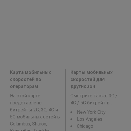
Карта мобильных
Карты мобильных
скоростей по
скоростей для
операторам
других зон
На этой карте
Смотрите также 3G /
представлены
4G / 5G битрейт в
:
битрейты 2G, 3G, 4G и
New York City
5G мобильных сетей в
Los Angeles
Columbus, Sharon,
Chicago
Колумбус, Franklin