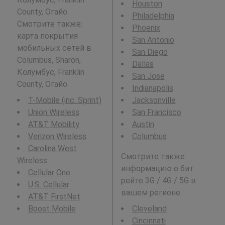
Houston
County, Огайо.
Philadelphia
Смотрите также:
Phoenix
карта покрытия
San Antonio
мобильных сетей в
San Diego
Columbus, Sharon,
Dallas
Колумбус, Franklin
San Jose
County, Огайо.
Indianapolis
T-Mobile (inc. Sprint)
Jacksonville
Union Wireless
San Francisco
AT&T Mobility
Austin
Verizon Wireless
Columbus
Carolina West
Смотрите также
Wireless
информацию о бит
Cellular One
рейте 3G / 4G / 5G в
U.S. Cellular
вашем регионе:
AT&T FirstNet
Boost Mobile
Cleveland
Cincinnati