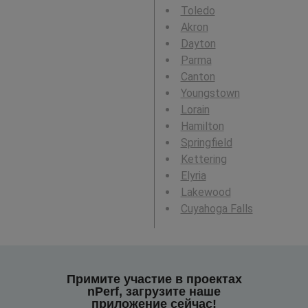
Toledo
Akron
Dayton
Parma
Canton
Youngstown
Lorain
Hamilton
Springfield
Kettering
Elyria
Lakewood
Cuyahoga Falls
Примите участие в проектах
nPerf, загрузите наше
приложение сейчас!