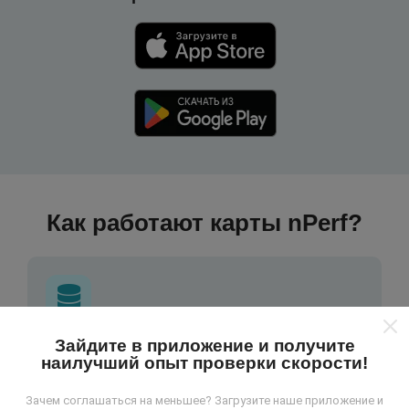
Как работают карты nPerf?
Зайдите в приложение и получите
Откуда берутся данные ?
наилучший опыт проверки скорости!
Данные собираются из тестов, проведенных
Зачем соглашаться на меньшее? Загрузите наше приложение и