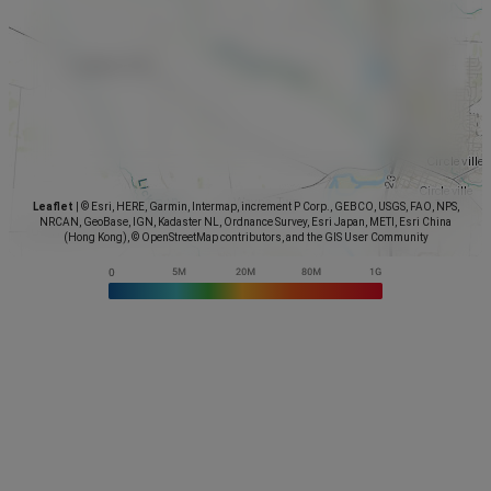
Leaflet
|
© Esri, HERE, Garmin, Intermap, increment P Corp., GEBCO, USGS, FAO, NPS,
NRCAN, GeoBase, IGN, Kadaster NL, Ordnance Survey, Esri Japan, METI, Esri China
(Hong Kong), © OpenStreetMap contributors, and the GIS User Community