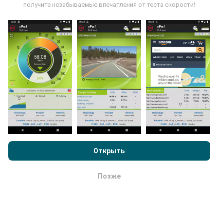
пользователями программы nPerf. Это испытания,
получите незабываемые впечатления от теста скорости!
проведенные в реальных условиях,
непосредственно в полевых условиях. Если вы
тоже хотите присоединиться, все, что вам нужно
сделать, это загрузить приложение nPerf на свой
смартфон.
Чем больше данных будет, тем более
исчерпывающими будут карты!
Просматривая nPerf.com, вы даете согласие на нашу
Как выполняются обновления ?
Политику конфиденциальности и использование файлов
cookie
, а также на наш тест nPerf
Лицензионный договор
Открыть
конечного пользователя
.
Карты покрытия сети автоматически обновляются
ботом каждый час. Карты скорости обновляются
Позже
каждые 15 минут
. Данные показываются в
ОК
течение двух лет. Через два года древнейшие
данные снимаются с карт раз в месяц.