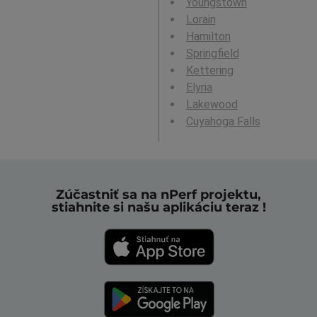
Youngstown
Lorain
Hamilton
Springfield
Kettering
Elyria
Lakewood
Cuyahoga Falls
Zúčastniť sa na nPerf projektu,
stiahnite si našu aplikáciu teraz !