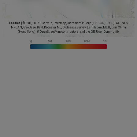
Leaflet
|
© Esri, HERE, Garmin, Intermap, increment P Corp., GEBCO, USGS, FAO, NPS,
NRCAN, GeoBase, IGN, Kadaster NL, Ordnance Survey, Esri Japan, METI, Esri China
(Hong Kong), © OpenStreetMap contributors, and the GIS User Community