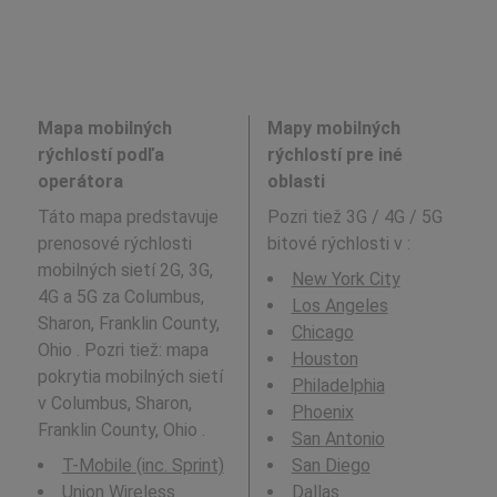
Mapa mobilných
Mapy mobilných
rýchlostí podľa
rýchlostí pre iné
operátora
oblasti
Táto mapa predstavuje
Pozri tiež 3G / 4G / 5G
prenosové rýchlosti
bitové rýchlosti v
:
mobilných sietí 2G, 3G,
New York City
4G a 5G za Columbus,
Los Angeles
Sharon, Franklin County,
Chicago
Ohio . Pozri tiež: mapa
Houston
pokrytia mobilných sietí
Philadelphia
v Columbus, Sharon,
Phoenix
Franklin County, Ohio .
San Antonio
T-Mobile (inc. Sprint)
San Diego
Union Wireless
Dallas