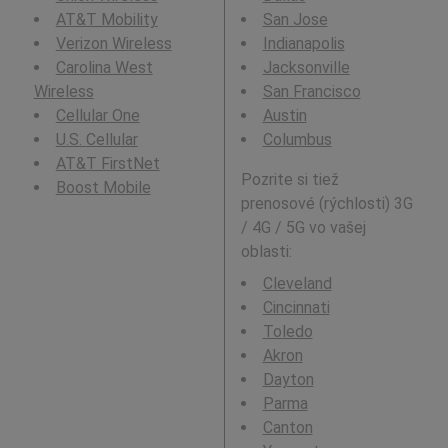
AT&T Mobility
San Jose
Verizon Wireless
Indianapolis
Carolina West
Jacksonville
Wireless
San Francisco
Cellular One
Austin
U.S. Cellular
Columbus
AT&T FirstNet
Pozrite si tiež
Boost Mobile
prenosové (rýchlosti) 3G
/ 4G / 5G vo vašej
oblasti:
Cleveland
Cincinnati
Toledo
Akron
Dayton
Parma
Canton