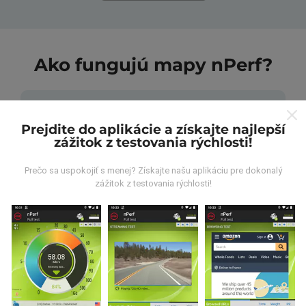
Ako fungujú mapy nPerf?
Prejdite do aplikácie a získajte najlepší
zážitok z testovania rýchlosti!
Odkiaľ pochádzajú údaje?
Prečo sa uspokojiť s menej? Získajte našu aplikáciu pre dokonalý
zážitok z testovania rýchlosti!
Údaje sa zbierajú z testov vykonaných používateľmi
aplikácie nPerf. Sú to testy vykonávané v reálnych
podmienkach priamo v teréne. Ak sa chcete tiež
zapojiť, stačí si do smartfónu stiahnuť aplikáciu nPerf.
Čím viac údajov bude, tým budú mapy
komplexnejšie!