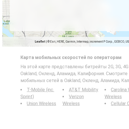
Leaflet
|
© Esri, HERE, Garmin, Intermap, increment P Corp., GEBCO, U
Карта мобильных скоростей по операторам
На этой карте представлены битрейты 2G, 3G, 4G
Oakland, Окленд, Аламида, Калифорния. Смотрите
мобильных сетей в Oakland, Окленд, Аламида, Ка
T-Mobile (inc.
AT&T Mobility
Carolina
Sprint)
Verizon
Wireless
Union Wireless
Wireless
Cellular