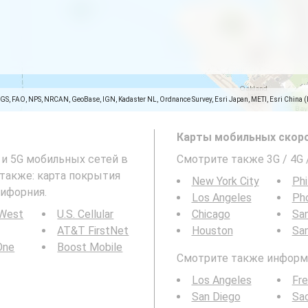
SGS, FAO, NPS, NRCAN, GeoBase, IGN, Kadaster NL, Ordnance Survey, Esri Japan, METI, Esri China 
Карты мобильных скоро
 и 5G мобильных сетей в
Смотрите также 3G / 4G 
 также: карта покрытия
New York City
Phi
лифорния.
Los Angeles
Ph
 West
U.S. Cellular
Chicago
San
AT&T FirstNet
Houston
Sa
 One
Boost Mobile
Смотрите также информац
Los Angeles
Fr
San Diego
Sa