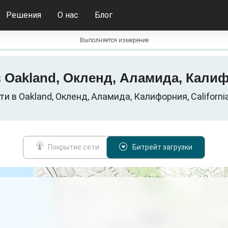
Решения
О нас
Блог
Выполняется измерение
G в Oakland, Окленд, Аламида, Ка
 в Oakland, Окленд, Аламида, Калифорния, Califor
Покрытие сети
Битрейт загрузки