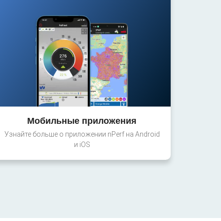
Мобильные приложения
Узнайте больше о приложении nPerf на Android
и iOS