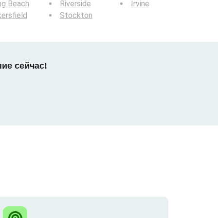
ng Beach
Riverside
Irvine
ersfield
Stockton
ние сейчас!