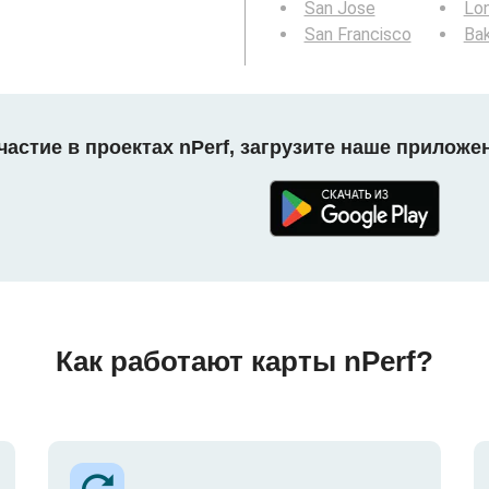
San Jose
Lo
San Francisco
Bak
астие в проектах nPerf, загрузите наше приложе
Как работают карты nPerf?