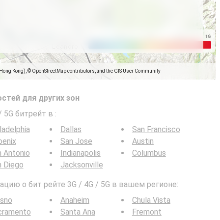
(Hong Kong), © OpenStreetMap contributors, and the GIS User Community
стей для других зон
/ 5G битрейт в
:
ladelphia
Dallas
San Francisco
oenix
San Jose
Austin
 Antonio
Indianapolis
Columbus
n Diego
Jacksonville
ию о бит рейте 3G / 4G / 5G в вашем регионе:
esno
Anaheim
Chula Vista
cramento
Santa Ana
Fremont