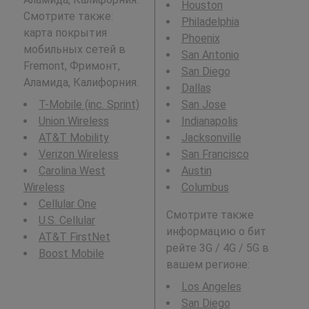
Houston
Смотрите также:
Philadelphia
карта покрытия
Phoenix
мобильных сетей в
San Antonio
Fremont, Фримонт,
San Diego
Аламида, Калифорния.
Dallas
T-Mobile (inc. Sprint)
San Jose
Union Wireless
Indianapolis
AT&T Mobility
Jacksonville
Verizon Wireless
San Francisco
Carolina West
Austin
Wireless
Columbus
Cellular One
Смотрите также
U.S. Cellular
информацию о бит
AT&T FirstNet
рейте 3G / 4G / 5G в
Boost Mobile
вашем регионе:
Los Angeles
San Diego