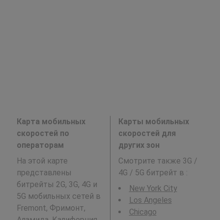
Карта мобильных
Карты мобильных
скоростей по
скоростей для
операторам
других зон
На этой карте
Смотрите также 3G /
представлены
4G / 5G битрейт в
:
битрейты 2G, 3G, 4G и
New York City
5G мобильных сетей в
Los Angeles
Fremont, Фримонт,
Chicago
Аламида, Калифорния.