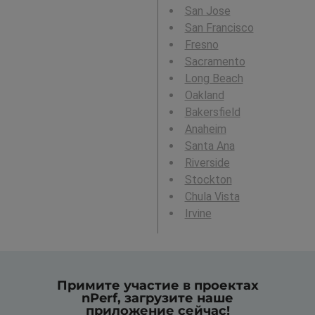
San Jose
San Francisco
Fresno
Sacramento
Long Beach
Oakland
Bakersfield
Anaheim
Santa Ana
Riverside
Stockton
Chula Vista
Irvine
Примите участие в проектах
nPerf, загрузите наше
приложение сейчас!