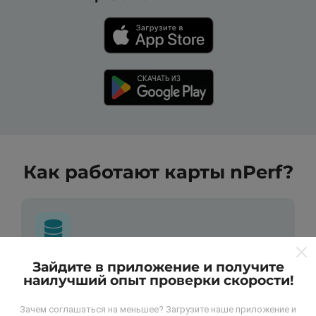
Как работают карты nPerf?
Зайдите в приложение и получите
Откуда берутся данные ?
наилучший опыт проверки скорости!
Данные собираются из тестов, проведенных
Зачем соглашаться на меньшее? Загрузите наше приложение и