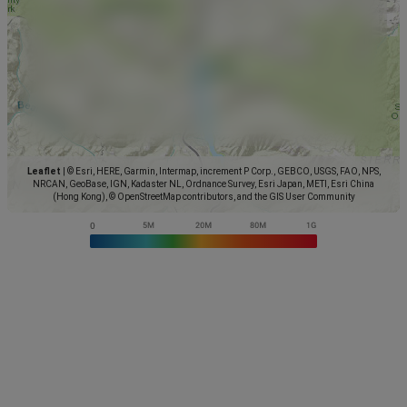
Leaflet
|
© Esri, HERE, Garmin, Intermap, increment P Corp., GEBCO, USGS, FAO, NPS,
NRCAN, GeoBase, IGN, Kadaster NL, Ordnance Survey, Esri Japan, METI, Esri China
(Hong Kong), © OpenStreetMap contributors, and the GIS User Community