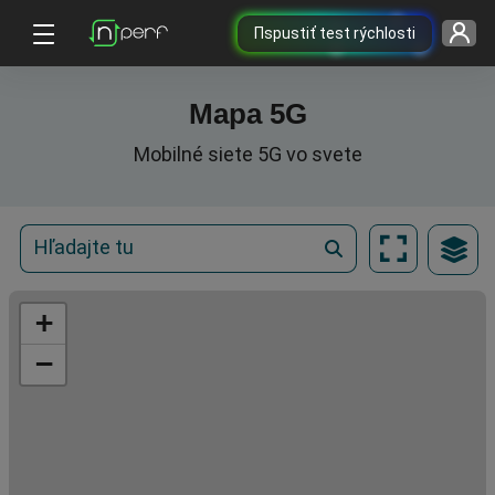
Пspustiť test rýchlosti
Mapa 5G
Mobilné siete 5G vo svete
+
−