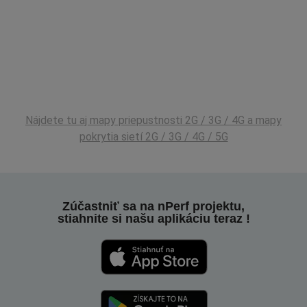
Nájdete tu aj mapy priepustnosti 2G / 3G / 4G a mapy
pokrytia sietí 2G / 3G / 4G / 5G
Zúčastniť sa na nPerf projektu,
stiahnite si našu aplikáciu teraz !