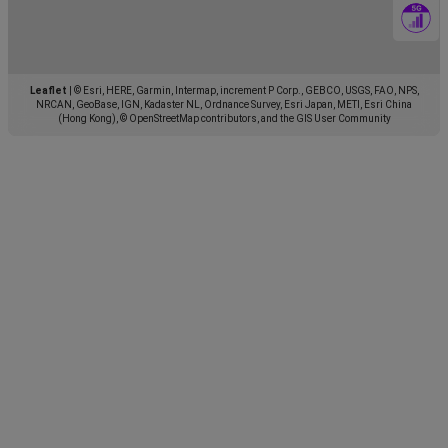
Leaflet
|
© Esri, HERE, Garmin, Intermap, increment P Corp., GEBCO, USGS, FAO, NPS,
NRCAN, GeoBase, IGN, Kadaster NL, Ordnance Survey, Esri Japan, METI, Esri China
(Hong Kong), © OpenStreetMap contributors, and the GIS User Community