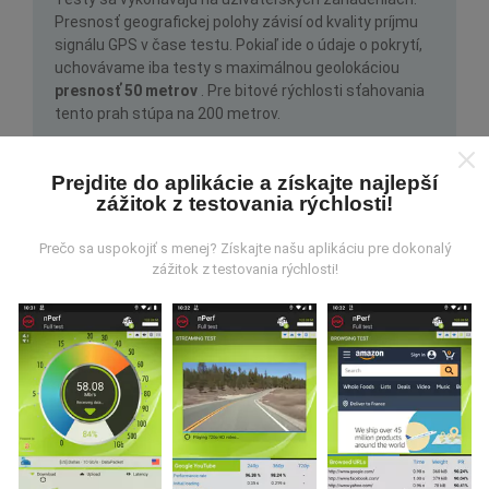
Presnosť geografickej polohy závisí od kvality príjmu
signálu GPS v čase testu. Pokiaľ ide o údaje o pokrytí,
uchovávame iba testy s maximálnou geolokáciou
presnosť 50 metrov
. Pre bitové rýchlosti sťahovania
tento prah stúpa na 200 metrov.
Prejdite do aplikácie a získajte najlepší
zážitok z testovania rýchlosti!
Prečo sa uspokojiť s menej? Získajte našu aplikáciu pre dokonalý
zážitok z testovania rýchlosti!
Ako môžem zohnať surové dáta?
Hľadáte údaje o pokrytí siete alebo testy nPerf
(bitrate, latencia, prehľadávanie, streamovanie videa)
vo formáte CSV, aby ste ich mohli používať, ako sa
vám páči? Žiaden problém!
Kontaktujte nás
a
požiadajte o cenovú ponuku.