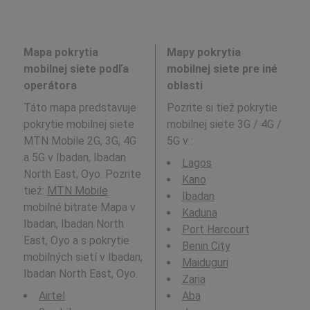
Mapa pokrytia
Mapy pokrytia
mobilnej siete podľa
mobilnej siete pre iné
operátora
oblasti
Táto mapa predstavuje
Pozrite si tiež pokrytie
pokrytie mobilnej siete
mobilnej siete 3G / 4G /
MTN Mobile 2G, 3G, 4G
5G v
:
a 5G v Ibadan, Ibadan
Lagos
North East, Oyo. Pozrite
Kano
tiež:
MTN Mobile
Ibadan
mobilné bitrate Mapa v
Kaduna
Ibadan, Ibadan North
Port Harcourt
East, Oyo a s pokrytie
Benin City
mobilných sietí v Ibadan,
Maiduguri
Ibadan North East, Oyo.
Zaria
Airtel
Aba