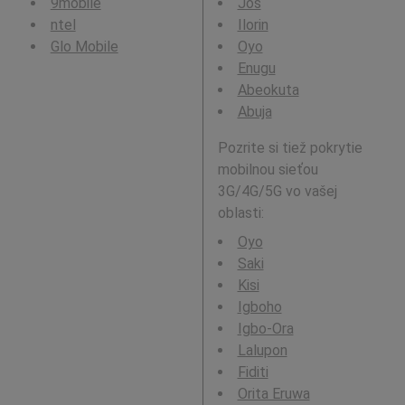
9mobile
Jos
ntel
Ilorin
Glo Mobile
Oyo
Enugu
Abeokuta
Abuja
Pozrite si tiež pokrytie
mobilnou sieťou
3G/4G/5G vo vašej
oblasti:
Oyo
Saki
Kisi
Igboho
Igbo-Ora
Lalupon
Fiditi
Orita Eruwa