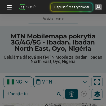
Пspustiť test rýchlosti
Prebieha meranie
MTN Mobilemapa pokrytia
3G/4G/5G - Ibadan, Ibadan
North East, Oyo, Nigéria
Celulárna dátová sieť MTN Mobile za Ibadan, Ibadan
North East, Oyo, Nigéria
NG
MTN Mobile