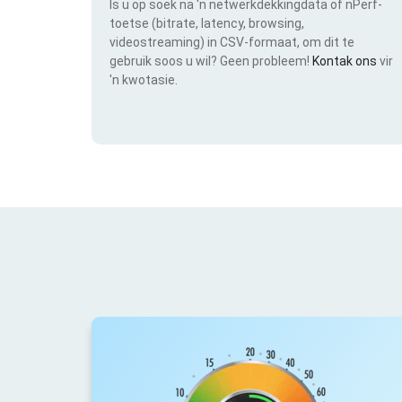
Is u op soek na 'n netwerkdekkingdata of nPerf-
toetse (bitrate, latency, browsing,
videostreaming) in CSV-formaat, om dit te
gebruik soos u wil? Geen probleem!
Kontak ons
vir
'n kwotasie.