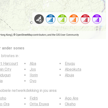
(Hong Kong), © OpenStreetMap contributors, and the GIS User Community
r ander sones
 bitrates in
:
t Harcourt
Aba
Enugu
in City
Jos
Abeokuta
duguri
Ilorin
Abuja
ia
Oyo
obiele netwerkdekking in jou area:
boho
Fiditi
Ago Are
o-Ora
Orita Eruwa
Okeho