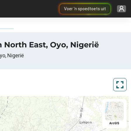
Voer 'n spoedtoets uit
 North East, Oyo, Nigerië
yo, Nigerië
ArcGIS