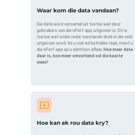
Waar kom die data vandaan?
Die data word versamel uit toetse wat deur
gebruikers van die nPerf-app uitgevoer is. Dit is
toetse wat onder reële toestande direk in die veld
uitgevoer word. As u ook wil betrokke raak, moet u
die nPerf-app op u slimfoon aflaai.
Hoe meer data
daar is, hoe meer omvattend sal die kaarte
wees!
Hoe kan ek rou data kry?