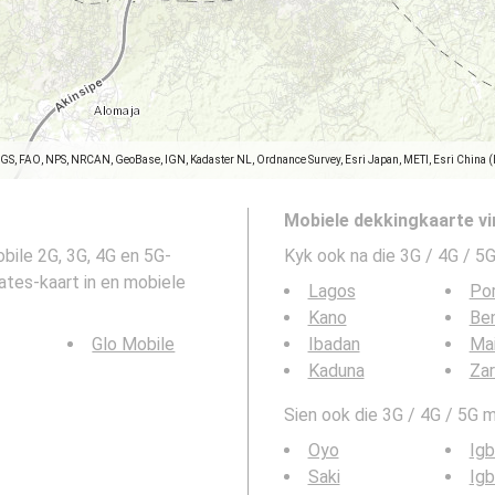
SGS, FAO, NPS, NRCAN, GeoBase, IGN, Kadaster NL, Ordnance Survey, Esri Japan, METI, Esri China 
Mobiele dekkingkaarte vi
bile 2G, 3G, 4G en 5G-
Kyk ook na die 3G / 4G / 5G
ates-kaart in en mobiele
Lagos
Por
Kano
Ben
Glo Mobile
Ibadan
Mai
Kaduna
Zar
Sien ook die 3G / 4G / 5G m
Oyo
Ig
Saki
Igb