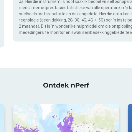
Ja. Hierdie instrument is hoofsaaklik bedoel vir selfoonopera
reeds internetprestasiestatistieke van alle operatore in 'n l
snelheidstoetsresultate en dekkingsdata. Hierdie data kan g
tegnologie (geen dekking, 2G, 3G, 4G, 4G +, 5G) oor 'n instel
2 maande). Dit is 'n wonderlike hulpmiddel om die ontplooii
mededingers te monitor en swak seinbedekkinggebiede te id
Ontdek nPerf