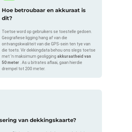
Hoe betroubaar en akkuraat is
dit?
Toetse word op gebruikers se toestelle gedoen.
Geografiese ligging hang af van die
ontvangskwaliteit van die GPS-sein ten tye van
die toets. Vir dekkingdata behou ons slegs toetse
met 'n maksimum geoligging
akkuraatheid van
50 meter
. As u bitrates aflaai, gaan hierdie
drempel tot 200 meter.
isering van dekkingskaarte?