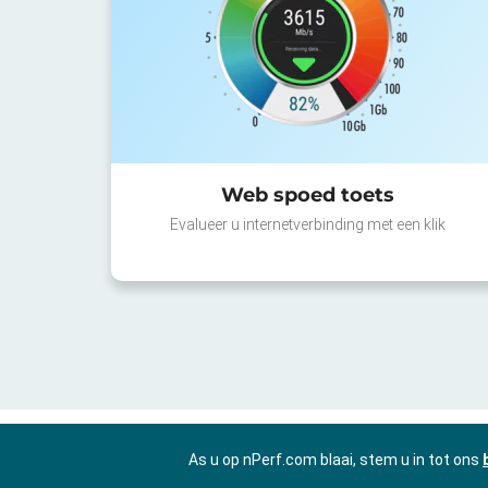
Web spoed toets
Evalueer u internetverbinding met een klik
As u op nPerf.com blaai, stem u in tot ons