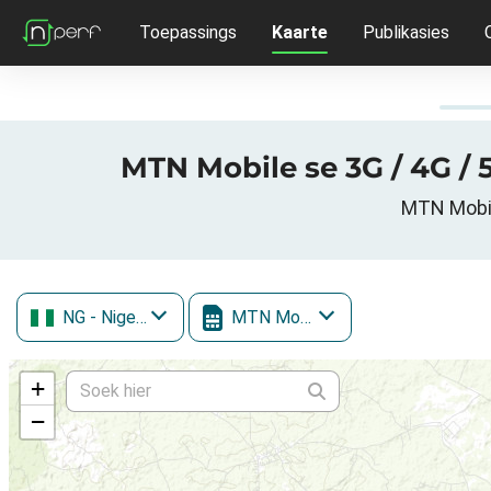
Toepassings
Kaarte
Publikasies
MTN Mobile se 3G / 4G / 
MTN Mobile
NG
- Nigeria
MTN Mobile
+
−