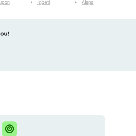
lupon
Igbeti
Alapa
nou!