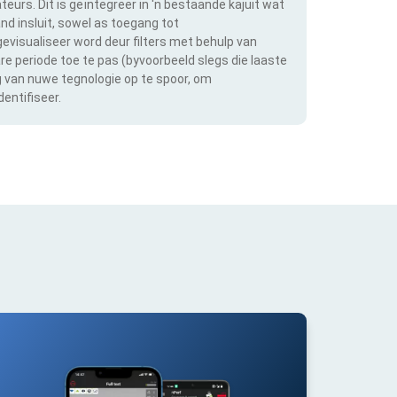
teurs. Dit is geïntegreer in 'n bestaande kajuit wat
and insluit, sowel as toegang tot
evisualiseer word deur filters met behulp van
bare periode toe te pas (byvoorbeeld slegs die laaste
ng van nuwe tegnologie op te spoor, om
entifiseer.