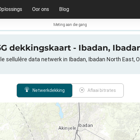
Oplossings
Oor ons
Blog
Meting aan die gang
5G dekkingskaart - Ibadan, Ibadan
 sellulêre data netwerk in Ibadan, Ibadan North East, O
Netwerkdekking
Aflaai bitrates