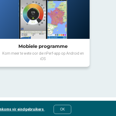
Mobiele programme
Kom meer te wete oor die nPerf-app op Android en
iOS
nkoms vir eindgebruikers
.
OK