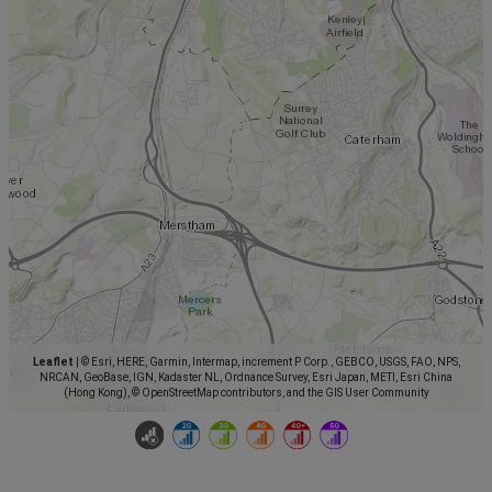
Leaflet
|
© Esri, HERE, Garmin, Intermap, increment P Corp., GEBCO, USGS, FAO, NPS,
NRCAN, GeoBase, IGN, Kadaster NL, Ordnance Survey, Esri Japan, METI, Esri China
(Hong Kong), © OpenStreetMap contributors, and the GIS User Community