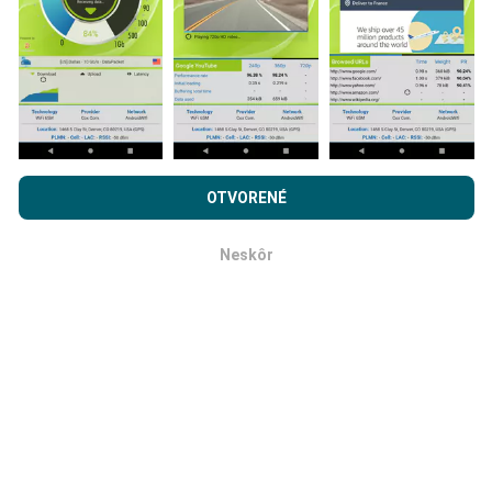
každých 15 minút
. Dáta sa zobrazujú dva roky. Po
dvoch rokoch sa najstaršie údaje z máp odstránia raz
mesačne.
Prehľadávaním nPerf.com súhlasíte s našimi
Privacy and
cookies používanie politiky
rovnako ako náš nPerf test.
OTVORENÉ
Licenčná zmluva koncového používateľa
.
Ako spoľahlivé a presné je to?
Neskôr
OK
Testy sa vykonávajú na užívateľských zariadeniach.
Presnosť geografickej polohy závisí od kvality príjmu
signálu GPS v čase testu. Pokiaľ ide o údaje o pokrytí,
uchovávame iba testy s maximálnou geolokáciou
presnosť 50 metrov
. Pre bitové rýchlosti sťahovania
tento prah stúpa na 200 metrov.