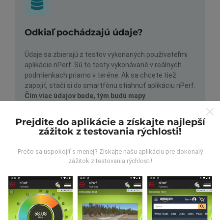
Odkiaľ pochádzajú údaje?
Údaje sa zbierajú z testov vykonaných používateľmi
aplikácie nPerf. Sú to testy vykonávané v reálnych
podmienkach priamo v teréne. Ak sa chcete tiež
zapojiť, stačí si do smartfónu stiahnuť aplikáciu nPerf.
Čím viac údajov bude, tým budú mapy
komplexnejšie!
Prejdite do aplikácie a získajte najlepší
zážitok z testovania rýchlosti!
Prečo sa uspokojiť s menej? Získajte našu aplikáciu pre dokonalý
zážitok z testovania rýchlosti!
Ako sa aktualizujú?
Mapy pokrytia siete sú automaticky aktualizované
robotom každú hodinu. Mapy rýchlosti sa aktualizujú