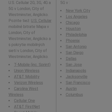
U.S. Cellular 2G, 3G, 4G a
5G v
:
5G v London, City of
New York City
Westminster, Anglicko.
Los Angeles
Pozrite tiež:
U.S. Cellular
Chicago
mobilné bitrate Mapa v
Houston
London, City of
Philadelphia
Westminster, Anglicko a
Phoenix
s pokrytie mobilných
San Antonio
sietí v London, City of
San Diego
Westminster, Anglicko.
Dallas
T-Mobile (inc. Sprint)
San Jose
Union Wireless
Indianapolis
AT&T Mobility
Jacksonville
Verizon Wireless
San Francisco
Carolina West
Austin
Wireless
Columbus
Cellular One
AT&T FirstNet