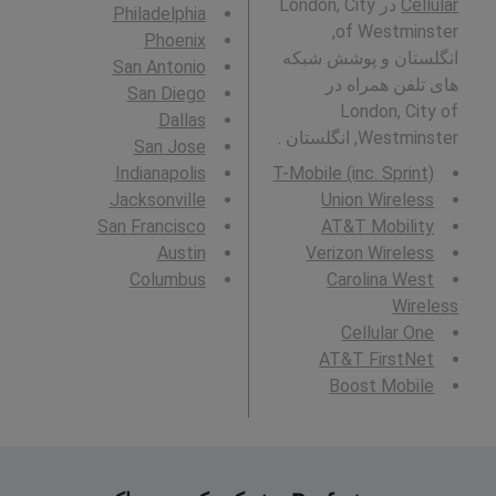
Cellular
در London, City
Philadelphia
of Westminster,
Phoenix
انگلستان و پوشش شبکه
San Antonio
های تلفن همراه در
San Diego
London, City of
Dallas
Westminster, انگلستان .
San Jose
Indianapolis
T-Mobile (inc. Sprint)
Jacksonville
Union Wireless
San Francisco
AT&T Mobility
Austin
Verizon Wireless
Columbus
Carolina West
Wireless
Cellular One
AT&T FirstNet
Boost Mobile