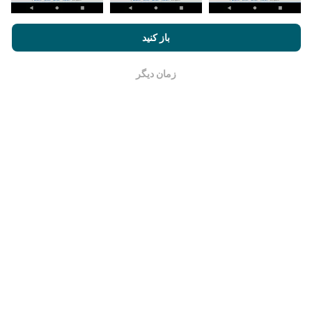
با مرور nPerf.com ، شما با
قوانین استفاده کوکی‌ها و حریم خصوصی
و
باز کنید
همچنین تست nPerf ما
توافقنامه مجوز کاربر نهایی
موافقت می‌کنید.
زمان دیگر
خوب است
چقدر معتبر و دقیق است؟
آزمایشات بر روی دستگاههای کاربران انجام می شود. دقت
جغرافیایی بستگی به کیفیت دریافت سیگنال GPS در زمان
آزمایش دارد. برای داده های پوشش ، ما فقط تست هایی را با
حداکثر مکان جغرافیایی
دقت 50 متر
نگه میداریم. برای بیت
ریت های بارگیری ، این آستانه تا 200 متر بیشتر می رود.
چگونه می توانم داده های خام را دریافت کنم؟