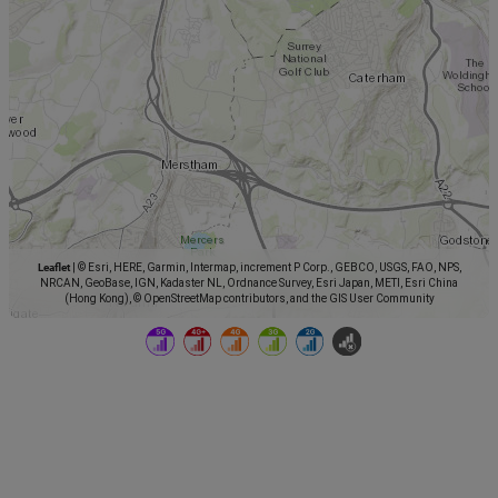
Leaflet
|
© Esri, HERE, Garmin, Intermap, increment P Corp., GEBCO, USGS, FAO, NPS,
NRCAN, GeoBase, IGN, Kadaster NL, Ordnance Survey, Esri Japan, METI, Esri China
(Hong Kong), © OpenStreetMap contributors, and the GIS User Community