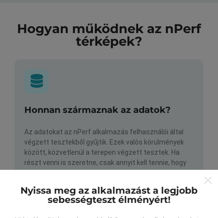
Hogyan működnek az nPerf
térképek?
Honnan származnak az adatok?
Az adatokat az nPerf alkalmazás felhasználói által
végzett tesztekből gyűjtik. Ezek valós körülmények
között, közvetlenül a terepen végzett tesztek. Ha
részt venni is szeretne, csak annyit kell tennie, hogy
töltse le az nPerf alkalmazást okostelefonjára.
Minél
több adat van, annál átfogóbb lesz a térkép!
Nyissa meg az alkalmazást a legjobb
sebességteszt élményért!