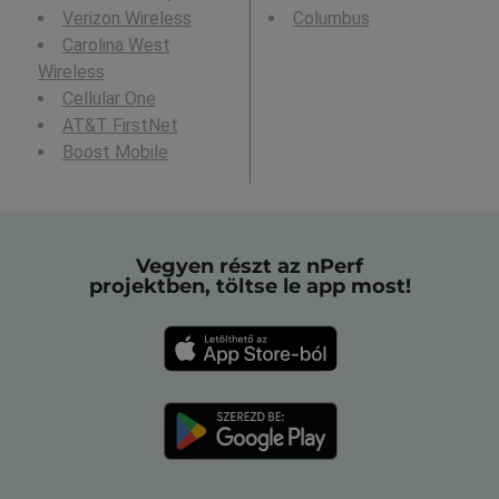
Verizon Wireless
Columbus
Carolina West
Wireless
Cellular One
AT&T FirstNet
Boost Mobile
Vegyen részt az nPerf
projektben, töltse le app most!