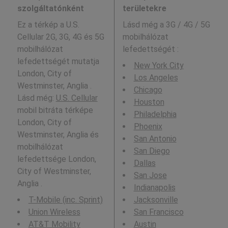
szolgáltatónként
területekre
Ez a térkép a U.S.
Lásd még a
3G / 4G / 5G
Cellular 2G, 3G, 4G és 5G
mobilhálózat
mobilhálózat
lefedettségét :
lefedettségét mutatja
New York City
London, City of
Los Angeles
Westminster, Anglia .
Chicago
Lásd még:
U.S. Cellular
Houston
mobil bitráta térképe
Philadelphia
London, City of
Phoenix
Westminster, Anglia és
San Antonio
mobilhálózat
San Diego
lefedettsége London,
Dallas
City of Westminster,
San Jose
Anglia .
Indianapolis
T-Mobile (inc. Sprint)
Jacksonville
Union Wireless
San Francisco
AT&T Mobility
Austin