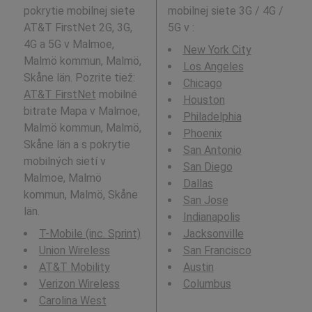
pokrytie mobilnej siete
mobilnej siete 3G / 4G /
AT&T FirstNet 2G, 3G,
5G v
:
4G a 5G v Malmoe,
New York City
Malmö kommun, Malmö,
Los Angeles
Skåne län. Pozrite tiež:
Chicago
AT&T FirstNet
mobilné
Houston
bitrate Mapa v Malmoe,
Philadelphia
Malmö kommun, Malmö,
Phoenix
Skåne län a s pokrytie
San Antonio
mobilných sietí v
San Diego
Malmoe, Malmö
Dallas
kommun, Malmö, Skåne
San Jose
län.
Indianapolis
T-Mobile (inc. Sprint)
Jacksonville
Union Wireless
San Francisco
AT&T Mobility
Austin
Verizon Wireless
Columbus
Carolina West