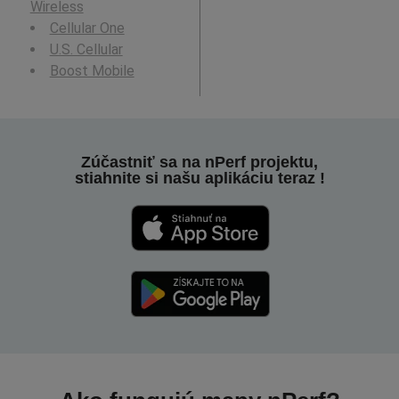
Wireless
Cellular One
U.S. Cellular
Boost Mobile
Zúčastniť sa na nPerf projektu,
stiahnite si našu aplikáciu teraz !