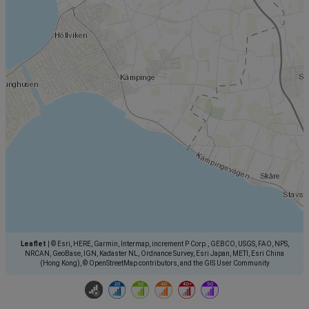
Leaflet
|
© Esri, HERE, Garmin, Intermap, increment P Corp., GEBCO, USGS, FAO, NPS,
NRCAN, GeoBase, IGN, Kadaster NL, Ordnance Survey, Esri Japan, METI, Esri China
(Hong Kong), © OpenStreetMap contributors, and the GIS User Community