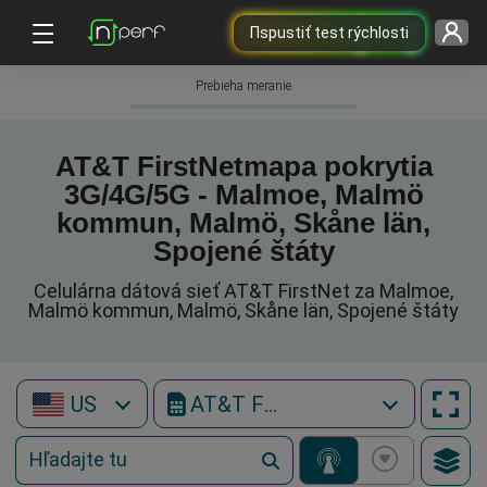
Пspustiť test rýchlosti
Prebieha meranie
AT&T FirstNetmapa pokrytia
3G/4G/5G - Malmoe, Malmö
kommun, Malmö, Skåne län,
Spojené štáty
Celulárna dátová sieť AT&T FirstNet za Malmoe,
Malmö kommun, Malmö, Skåne län, Spojené štáty
US
AT&T FirstNet