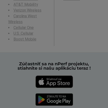
AT&T Mobility
Verizon Wireless
Carolina West
Wireless
Cellular One
U.S. Cellular
Boost Mobile
Zúčastniť sa na nPerf projektu,
stiahnite si našu aplikáciu teraz !