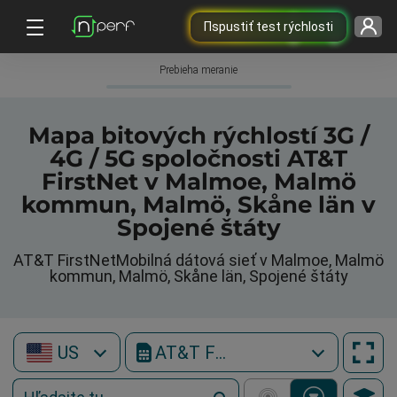
Пspustiť test rýchlosti
Prebieha meranie
Mapa bitových rýchlostí 3G /
4G / 5G spoločnosti AT&T
FirstNet v Malmoe, Malmö
kommun, Malmö, Skåne län v
Spojené štáty
AT&T FirstNetMobilná dátová sieť v Malmoe, Malmö
kommun, Malmö, Skåne län, Spojené štáty
US
AT&T FirstNet