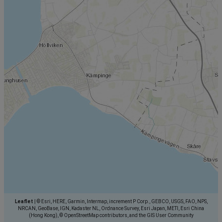
Leaflet
|
© Esri, HERE, Garmin, Intermap, increment P Corp., GEBCO, USGS, FAO, NPS,
NRCAN, GeoBase, IGN, Kadaster NL, Ordnance Survey, Esri Japan, METI, Esri China
(Hong Kong), © OpenStreetMap contributors, and the GIS User Community