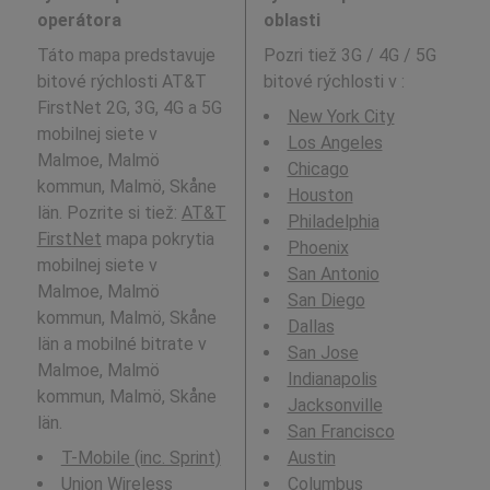
operátora
oblasti
Táto mapa predstavuje
Pozri tiež 3G / 4G / 5G
bitové rýchlosti AT&T
bitové rýchlosti v
:
FirstNet 2G, 3G, 4G a 5G
New York City
mobilnej siete v
Los Angeles
Malmoe, Malmö
Chicago
kommun, Malmö, Skåne
Houston
län. Pozrite si tiež:
AT&T
Philadelphia
FirstNet
mapa pokrytia
Phoenix
mobilnej siete v
San Antonio
Malmoe, Malmö
San Diego
kommun, Malmö, Skåne
Dallas
län a mobilné bitrate v
San Jose
Malmoe, Malmö
Indianapolis
kommun, Malmö, Skåne
Jacksonville
län.
San Francisco
T-Mobile (inc. Sprint)
Austin
Union Wireless
Columbus