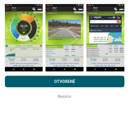
Ako sa aktualizujú?
Mapy pokrytia siete sú automaticky aktualizované
robotom každú hodinu. Mapy rýchlosti sa aktualizujú
každých 15 minút
. Dáta sa zobrazujú dva roky. Po
dvoch rokoch sa najstaršie údaje z máp odstránia raz
mesačne.
Prehľadávaním nPerf.com súhlasíte s našimi
Privacy and
cookies používanie politiky
rovnako ako náš nPerf test.
OTVORENÉ
Licenčná zmluva koncového používateľa
.
Neskôr
OK
Ako spoľahlivé a presné je to?
Testy sa vykonávajú na užívateľských zariadeniach.
Presnosť geografickej polohy závisí od kvality príjmu