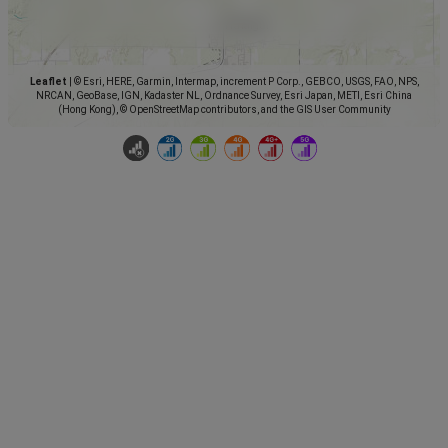
Leaflet
|
© Esri, HERE, Garmin, Intermap, increment P Corp., GEBCO, USGS, FAO, NPS,
NRCAN, GeoBase, IGN, Kadaster NL, Ordnance Survey, Esri Japan, METI, Esri China
(Hong Kong), © OpenStreetMap contributors, and the GIS User Community