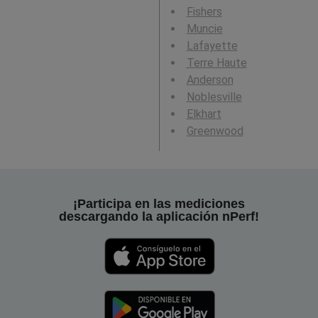
Fishers
Muncie
Lafayette
Terre Haute
Anderson
Noblesville
Elkhart
Greenwood
¡Participa en las mediciones
descargando la aplicación nPerf!