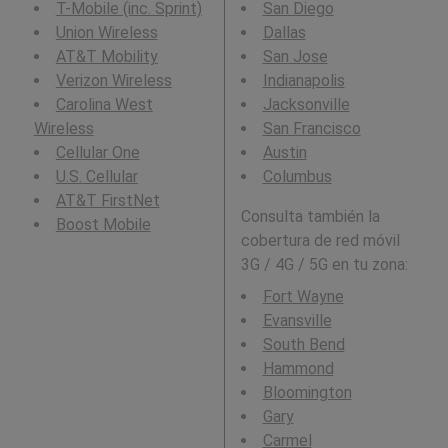
T-Mobile (inc. Sprint)
San Diego
Union Wireless
Dallas
AT&T Mobility
San Jose
Verizon Wireless
Indianapolis
Carolina West
Jacksonville
Wireless
San Francisco
Cellular One
Austin
U.S. Cellular
Columbus
AT&T FirstNet
Consulta también la
Boost Mobile
cobertura de red móvil
3G / 4G / 5G en tu zona:
Fort Wayne
Evansville
South Bend
Hammond
Bloomington
Gary
Carmel