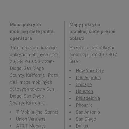
Mapa pokrytia
Mapy pokrytia
mobilnej siete podľa
mobilnej siete pre iné
operátora
oblasti
Táto mapa predstavuje
Pozrite si tiež pokrytie
pokrytie mobilných sietí
mobilnej siete 3G / 4G /
2G, 3G, 4G a 5G v San-
5G v
:
Diego, San Diego
New York City
County, Kalifornia . Pozri
Los Angeles
tiež: mapa mobilných
Chicago
dátových tokov v
San-
Houston
Diego, San Diego
Philadelphia
County, Kalifornia
.
Phoenix
T-Mobile (inc. Sprint)
San Antonio
Union Wireless
San Diego
AT&T Mobility
Dallas