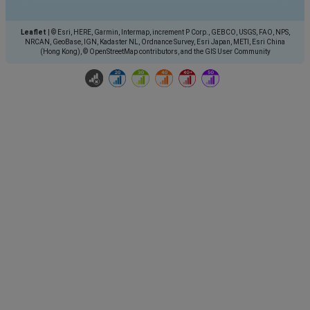
Leaflet
|
© Esri, HERE, Garmin, Intermap, increment P Corp., GEBCO, USGS, FAO, NPS,
NRCAN, GeoBase, IGN, Kadaster NL, Ordnance Survey, Esri Japan, METI, Esri China
(Hong Kong), © OpenStreetMap contributors, and the GIS User Community