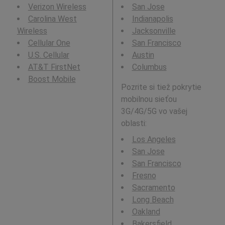
Verizon Wireless
San Jose
Carolina West
Indianapolis
Wireless
Jacksonville
Cellular One
San Francisco
U.S. Cellular
Austin
AT&T FirstNet
Columbus
Boost Mobile
Pozrite si tiež pokrytie
mobilnou sieťou
3G/4G/5G vo vašej
oblasti:
Los Angeles
San Jose
San Francisco
Fresno
Sacramento
Long Beach
Oakland
Bakersfield