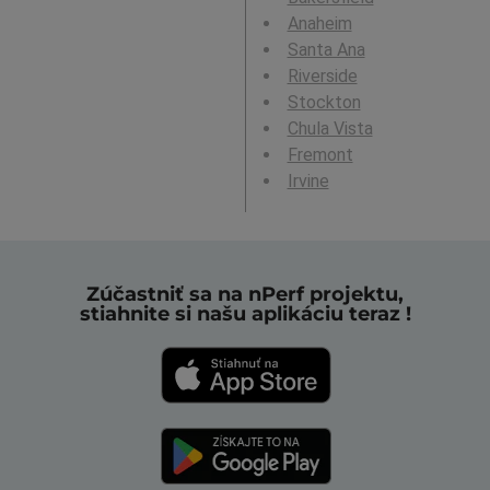
Anaheim
Santa Ana
Riverside
Stockton
Chula Vista
Fremont
Irvine
Zúčastniť sa na nPerf projektu,
stiahnite si našu aplikáciu teraz !