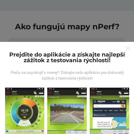
Ako fungujú mapy nPerf?
Prejdite do aplikácie a získajte najlepší
zážitok z testovania rýchlosti!
Odkiaľ pochádzajú údaje?
Prečo sa uspokojiť s menej? Získajte našu aplikáciu pre dokonalý
zážitok z testovania rýchlosti!
Údaje sa zbierajú z testov vykonaných používateľmi
aplikácie nPerf. Sú to testy vykonávané v reálnych
podmienkach priamo v teréne. Ak sa chcete tiež
zapojiť, stačí si do smartfónu stiahnuť aplikáciu nPerf.
Čím viac údajov bude, tým budú mapy
komplexnejšie!