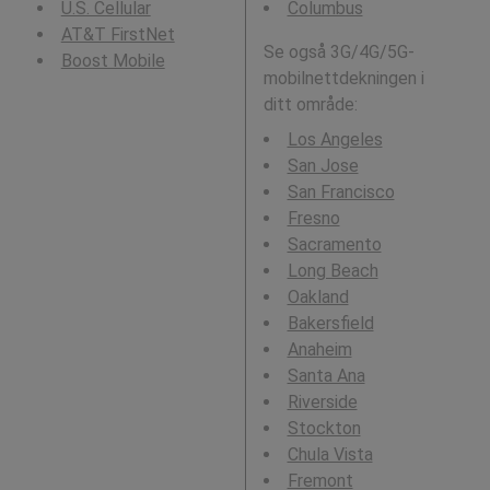
U.S. Cellular
Columbus
AT&T FirstNet
Se også 3G/4G/5G-
Boost Mobile
mobilnettdekningen i
ditt område:
Los Angeles
San Jose
San Francisco
Fresno
Sacramento
Long Beach
Oakland
Bakersfield
Anaheim
Santa Ana
Riverside
Stockton
Chula Vista
Fremont