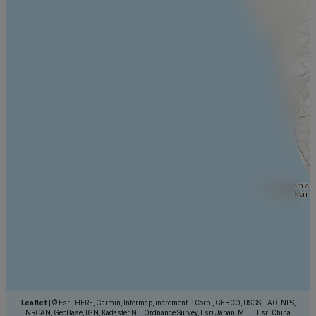
Leaflet
|
© Esri, HERE, Garmin, Intermap, increment P Corp., GEBCO, USGS, FAO, NPS,
NRCAN, GeoBase, IGN, Kadaster NL, Ordnance Survey, Esri Japan, METI, Esri China