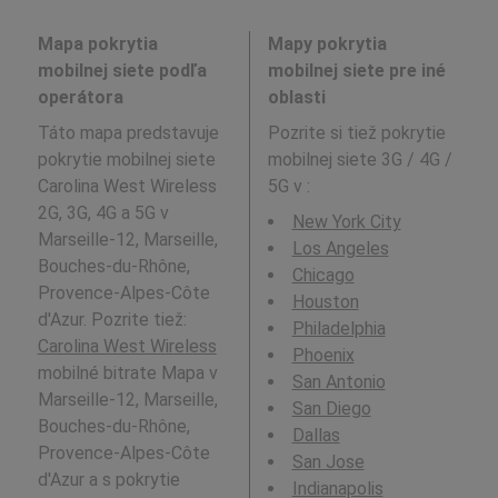
Mapa pokrytia
Mapy pokrytia
mobilnej siete podľa
mobilnej siete pre iné
operátora
oblasti
Táto mapa predstavuje
Pozrite si tiež pokrytie
pokrytie mobilnej siete
mobilnej siete 3G / 4G /
Carolina West Wireless
5G v
:
2G, 3G, 4G a 5G v
New York City
Marseille-12, Marseille,
Los Angeles
Bouches-du-Rhône,
Chicago
Provence-Alpes-Côte
Houston
d'Azur. Pozrite tiež:
Philadelphia
Carolina West Wireless
Phoenix
mobilné bitrate Mapa v
San Antonio
Marseille-12, Marseille,
San Diego
Bouches-du-Rhône,
Dallas
Provence-Alpes-Côte
San Jose
d'Azur a s pokrytie
Indianapolis