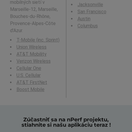
mobilných sietí v
Jacksonville
Marseille-12, Marseille,
San Francisco
Bouches-du-Rhône,
Austin
Provence-Alpes-Côte
Columbus
d'Azur.
T-Mobile (inc. Sprint)
Union Wireless
AT&T Mobility
Verizon Wireless
Cellular One
U.S. Cellular
AT&T FirstNet
Boost Mobile
Zúčastniť sa na nPerf projektu,
stiahnite si našu aplikáciu teraz !