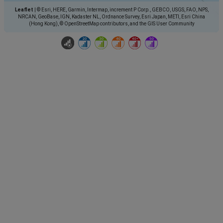
Leaflet
|
© Esri, HERE, Garmin, Intermap, increment P Corp., GEBCO, USGS, FAO, NPS,
NRCAN, GeoBase, IGN, Kadaster NL, Ordnance Survey, Esri Japan, METI, Esri China
(Hong Kong), © OpenStreetMap contributors, and the GIS User Community