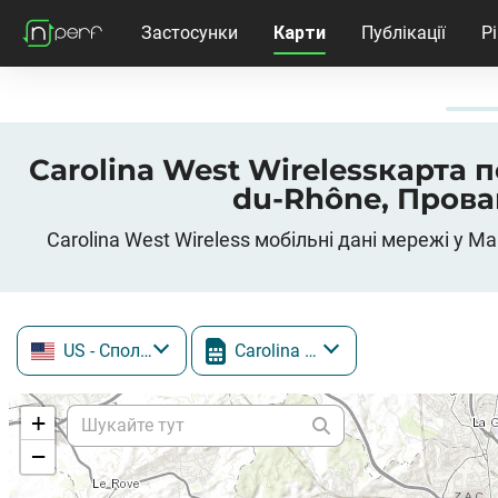
Застосунки
Карти
Публікації
Р
Carolina West Wirelessкарта по
du-Rhône, Прова
Carolina West Wireless мобільні дані мережі у M
US
- Сполучені Штати
Carolina West Wireless
+
−