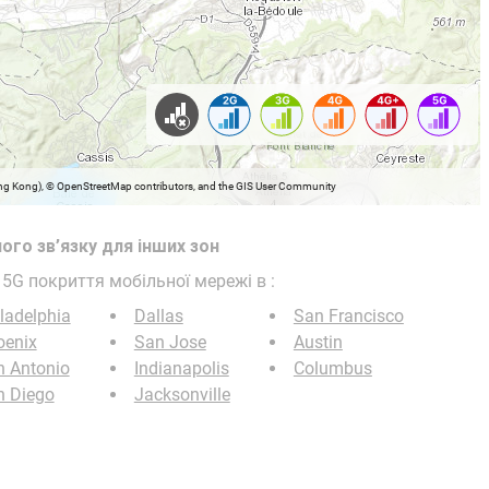
Hong Kong), © OpenStreetMap contributors, and the GIS User Community
ого зв’язку для інших зон
/ 5G покриття мобільної мережі в
:
ladelphia
Dallas
San Francisco
oenix
San Jose
Austin
n Antonio
Indianapolis
Columbus
n Diego
Jacksonville