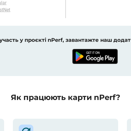
ular
stNet
 участь у проєкті nPerf, завантажте наш додат
Як працюють карти nPerf?