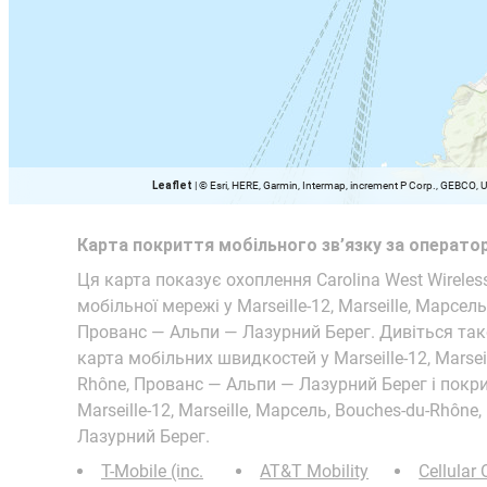
Leaflet
|
© Esri, HERE, Garmin, Intermap, increment P Corp., GEBCO, 
Карта покриття мобільного зв’язку за операто
Ця карта показує охоплення Carolina West Wireless
мобільної мережі у Marseille-12, Marseille, Марсел
Прованс — Альпи — Лазурний Берег. Дивіться та
карта мобільних швидкостей у Marseille-12, Marsei
Rhône, Прованс — Альпи — Лазурний Берег і покр
Marseille-12, Marseille, Марсель, Bouches-du-Rhôn
Лазурний Берег.
T-Mobile (inc.
AT&T Mobility
Cellular