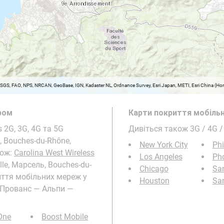
USGS, FAO, NPS, NRCAN, GeoBase, IGN, Kadaster NL, Ordnance Survey, Esri Japan, METI, Esri China (
ром
Карти покриття мобільн
 2G, 3G, 4G та 5G
Дивіться також 3G / 4G 
ь, Bouches-du-Rhône,
New York City
Phi
кож:
Carolina West Wireless
Los Angeles
Ph
lle, Марсель, Bouches-du-
Chicago
Sa
иття мобільних мереж у
Houston
Sa
e, Прованс — Альпи —
 One
Boost Mobile