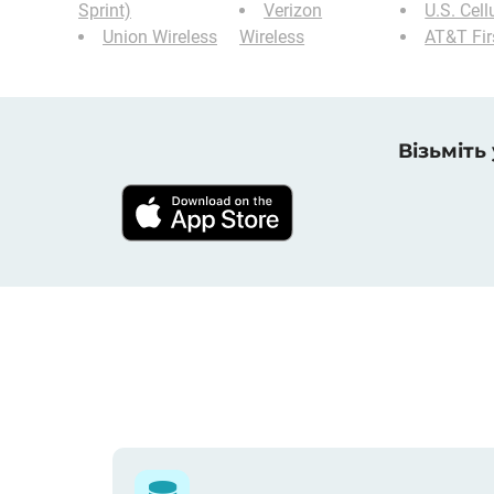
Sprint)
Verizon
U.S. Cell
Union Wireless
Wireless
AT&T Fir
Візьміть