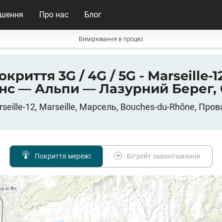
ішення
Про нас
Блог
Вимірювання в процесі
криття 3G / 4G / 5G - Marseille-1
нс — Альпи — Лазурний Берег,
arseille-12, Marseille, Марсель, Bouches-du-Rhône, П
Покриття мережі
Бітрейт завантаження