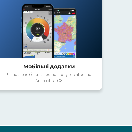
Мобільні додатки
Дізнайтеся більше про застосунок nPerf на
Android та iOS