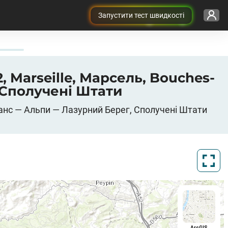
Запустити тест швидкості
2, Marseille, Марсель, Bouches-
 Сполучені Штати
рованс — Альпи — Лазурний Берег, Сполучені Штати
ArcGIS