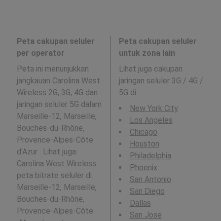
Peta cakupan seluler
Peta cakupan seluler
per operator
untuk zona lain
Peta ini menunjukkan
Lihat juga cakupan
jangkauan Carolina West
jaringan seluler 3G / 4G /
Wireless 2G, 3G, 4G dan
5G di
:
jaringan seluler 5G dalam
New York City
Marseille-12, Marseille,
Los Angeles
Bouches-du-Rhône,
Chicago
Provence-Alpes-Côte
Houston
d'Azur . Lihat juga:
Philadelphia
Carolina West Wireless
Phoenix
peta bitrate seluler di
San Antonio
Marseille-12, Marseille,
San Diego
Bouches-du-Rhône,
Dallas
Provence-Alpes-Côte
San Jose