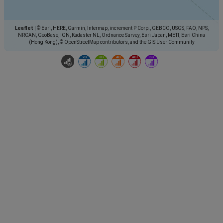
Leaflet
|
© Esri, HERE, Garmin, Intermap, increment P Corp., GEBCO, USGS, FAO, NPS,
NRCAN, GeoBase, IGN, Kadaster NL, Ordnance Survey, Esri Japan, METI, Esri China
(Hong Kong), © OpenStreetMap contributors, and the GIS User Community