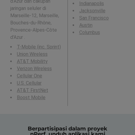
d'Azur dan cakupan
Indianapolis
jaringan seluler di
Jacksonville
Marseille-12, Marseille,
San Francisco
Bouches-du-Rhône,
Austin
Provence-Alpes-Côte
Columbus
d'Azur .
T-Mobile (inc. Sprint)
Union Wireless
AT&T Mobility
Verizon Wireless
Cellular One
U.S. Cellular
AT&T FirstNet
Boost Mobile
Berpartisipasi dalam proyek
nPerf, unduh aplikasi kami