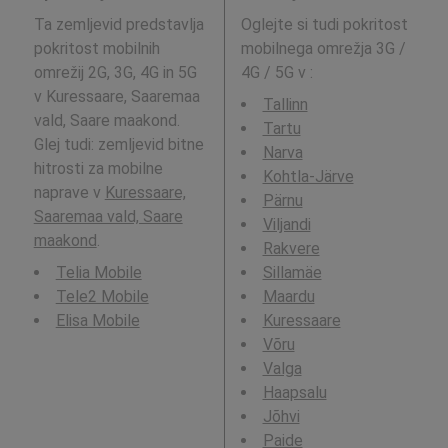
Ta zemljevid predstavlja
Oglejte si tudi pokritost
pokritost mobilnih
mobilnega omrežja 3G /
omrežij 2G, 3G, 4G in 5G
4G / 5G v
:
v Kuressaare, Saaremaa
Tallinn
vald, Saare maakond.
Tartu
Glej tudi: zemljevid bitne
Narva
hitrosti za mobilne
Kohtla-Järve
naprave v
Kuressaare,
Pärnu
Saaremaa vald, Saare
Viljandi
maakond
.
Rakvere
Telia Mobile
Sillamäe
Tele2 Mobile
Maardu
Elisa Mobile
Kuressaare
Võru
Valga
Haapsalu
Jõhvi
Paide