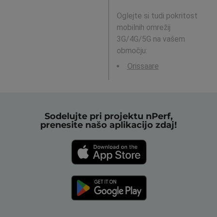
Oglejte si tudi pokritost
mobilnih omrežij
3G/4G/5G na vašem
območju:
Orissaare
Sodelujte pri projektu nPerf,
prenesite našo aplikacijo zdaj!