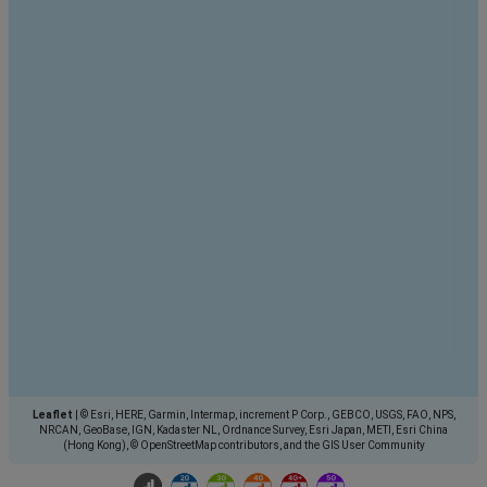
Leaflet
|
© Esri, HERE, Garmin, Intermap, increment P Corp., GEBCO, USGS, FAO, NPS,
NRCAN, GeoBase, IGN, Kadaster NL, Ordnance Survey, Esri Japan, METI, Esri China
(Hong Kong), © OpenStreetMap contributors, and the GIS User Community