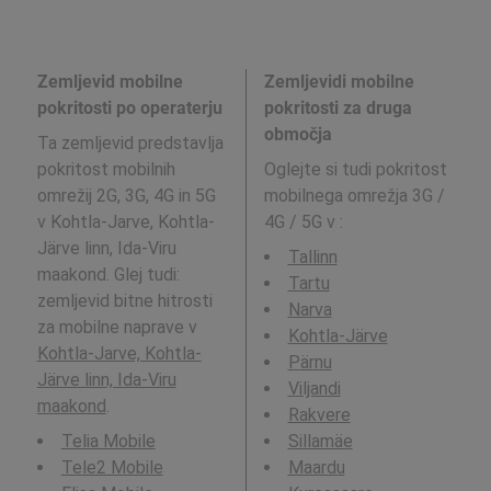
Zemljevid mobilne
Zemljevidi mobilne
pokritosti po operaterju
pokritosti za druga
območja
Ta zemljevid predstavlja
pokritost mobilnih
Oglejte si tudi pokritost
omrežij 2G, 3G, 4G in 5G
mobilnega omrežja 3G /
v Kohtla-Jarve, Kohtla-
4G / 5G v
:
Järve linn, Ida-Viru
Tallinn
maakond. Glej tudi:
Tartu
zemljevid bitne hitrosti
Narva
za mobilne naprave v
Kohtla-Järve
Kohtla-Jarve, Kohtla-
Pärnu
Järve linn, Ida-Viru
Viljandi
maakond
.
Rakvere
Telia Mobile
Sillamäe
Tele2 Mobile
Maardu