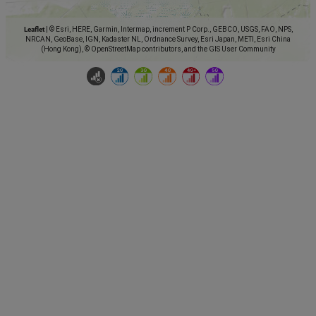
Leaflet
|
© Esri, HERE, Garmin, Intermap, increment P Corp., GEBCO, USGS, FAO, NPS,
NRCAN, GeoBase, IGN, Kadaster NL, Ordnance Survey, Esri Japan, METI, Esri China
(Hong Kong), © OpenStreetMap contributors, and the GIS User Community