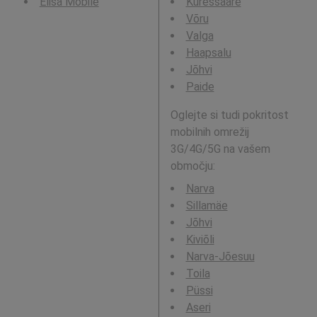
Elisa Mobile
Kuressaare
Võru
Valga
Haapsalu
Jõhvi
Paide
Oglejte si tudi pokritost
mobilnih omrežij
3G/4G/5G na vašem
območju:
Narva
Sillamäe
Jõhvi
Kiviõli
Narva-Jõesuu
Toila
Püssi
Aseri