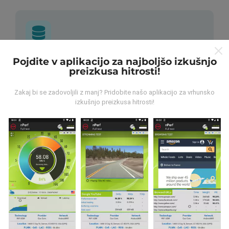
Pojdite v aplikacijo za najboljšo izkušnjo
Od kod prihajajo podatki?
preizkusa hitrosti!
Podatki se zbirajo iz testov, ki jih izvajajo uporabniki
Zakaj bi se zadovoljili z manj? Pridobite našo aplikacijo za vrhunsko
aplikacije nPerf. To so testi, ki se izvajajo v realnih
izkušnjo preizkusa hitrosti!
razmerah, neposredno na terenu. Če se želite tudi vi
vključiti, morate na svoj pametni telefon naložiti
aplikacijo nPerf.
Več podatkov bo, zemljevidi bodo bolj
obsežni!
Vsi rezultati preskusov so prikazani na
zemljevidih. Pred izračunom uspešnosti za objave se
uporabljajo pravila filtriranja.