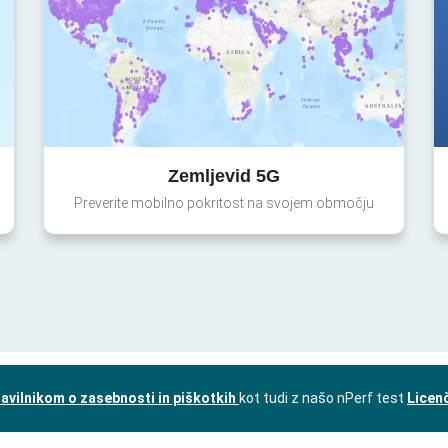
Zemljevid 5G
Preverite mobilno pokritost na svojem območju
avilnikom o zasebnosti in piškotkih
kot tudi z našo nPerf test
Licen