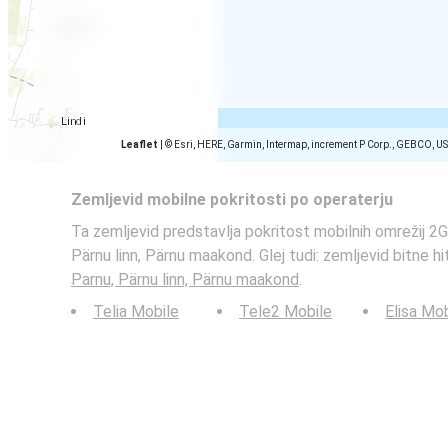
Leaflet
|
© Esri, HERE, Garmin, Intermap, increment P Corp., GEBCO, U
Zemljevid mobilne pokritosti po operaterju
Ta zemljevid predstavlja pokritost mobilnih omrežij 2G,
Pärnu linn, Pärnu maakond. Glej tudi: zemljevid bitne h
Parnu, Pärnu linn, Pärnu maakond
.
Telia Mobile
Tele2 Mobile
Elisa Mo