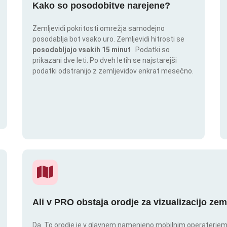
Kako so posodobitve narejene?
Zemljevidi pokritosti omrežja samodejno
posodablja bot vsako uro. Zemljevidi hitrosti se
posodabljajo vsakih 15 minut
. Podatki so
prikazani dve leti. Po dveh letih se najstarejši
podatki odstranijo z zemljevidov enkrat mesečno.
Ali v PRO obstaja orodje za vizualizacijo zem
Da. To orodje je v glavnem namenjeno mobilnim operaterjem. I