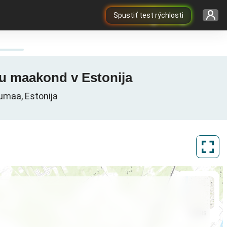
Spustiť test rýchlosti
rnu maakond v Estonija
umaa, Estonija
ArcGIS