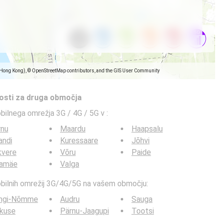
(Hong Kong), © OpenStreetMap contributors, and the GIS User Community
tosti za druga območja
obilnega omrežja 3G / 4G / 5G v
:
rnu
Maardu
Haapsalu
jandi
Kuressaare
Jõhvi
kvere
Võru
Paide
lamäe
Valga
mobilnih omrežij 3G/4G/5G na vašem območju:
ingi-Nõmme
Audru
Sauga
ikuse
Pärnu-Jaagupi
Tootsi