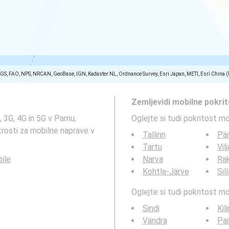
SGS, FAO, NPS, NRCAN, GeoBase, IGN, Kadaster NL, Ordnance Survey, Esri Japan, METI, Esri China 
Zemljevidi mobilne pokri
 3G, 4G in 5G v Parnu,
Oglejte si tudi pokritost m
itrosti za mobilne naprave v
Tallinn
Pä
Tartu
Vil
bile
Narva
Ra
Kohtla-Järve
Sil
Oglejte si tudi pokritost 
Sindi
Kil
Vändra
Pa