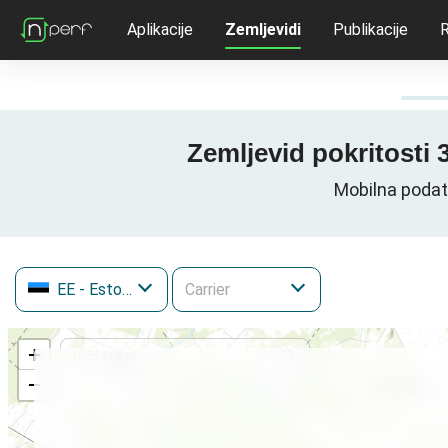
Aplikacije
Zemljevidi
Publikacije
R
Zemljevid pokritosti 
Mobilna podat
EE
- Estonija
+
−