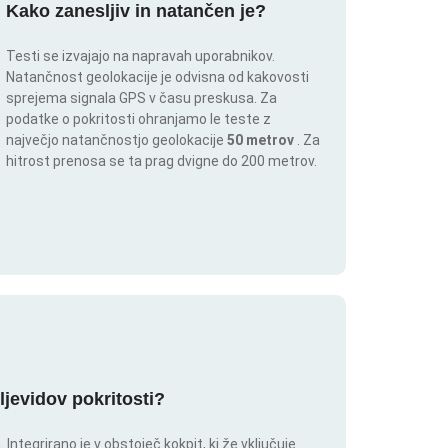
Kako zanesljiv in natančen je?
Testi se izvajajo na napravah uporabnikov.
Natančnost geolokacije je odvisna od kakovosti
sprejema signala GPS v času preskusa. Za
podatke o pokritosti ohranjamo le teste z
največjo natančnostjo geolokacije
50 metrov
. Za
hitrost prenosa se ta prag dvigne do 200 metrov.
ljevidov pokritosti?
ntegrirano je v obstoječ kokpit, ki že vključuje