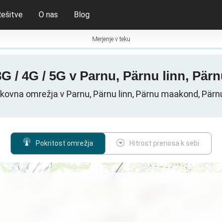
ešitve
O nas
Blog
Merjenje v teku
3G / 4G / 5G v Parnu, Pärnu linn, Pä
kovna omrežja v Parnu, Pärnu linn, Pärnu maakond, Pärn
Pokritost omrežja
Hitrost prenosa k sebi