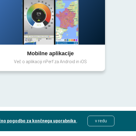
Mobilne aplikacije
Več o aplikaciji nPerf za Android in iOS
čno pogodbo za končnega uporabnika
.
v redu