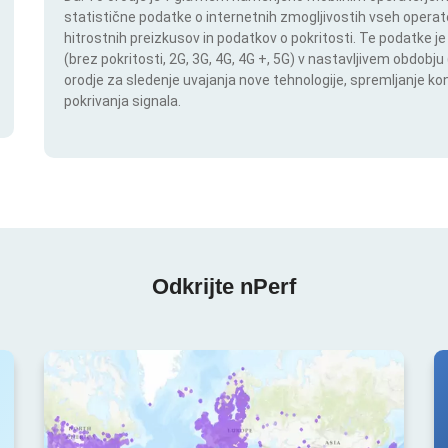
statistične podatke o internetnih zmogljivostih vseh operate
hitrostnih preizkusov in podatkov o pokritosti. Te podatke je
(brez pokritosti, 2G, 3G, 4G, 4G +, 5G) v nastavljivem obdob
orodje za sledenje uvajanja nove tehnologije, spremljanje k
pokrivanja signala.
Odkrijte nPerf