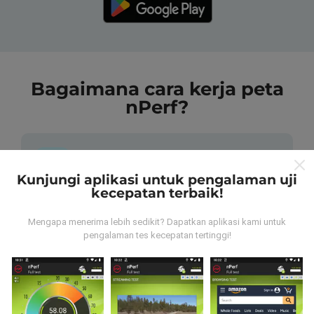
Bagaimana cara kerja peta
nPerf?
Kunjungi aplikasi untuk pengalaman uji
kecepatan terbaik!
Dari mana data tersebut berasal?
Mengapa menerima lebih sedikit? Dapatkan aplikasi kami untuk
pengalaman tes kecepatan tertinggi!
Data dikumpulkan dari tes yang dilakukan oleh
pengguna aplikasi nPerf. Tes yang dilakukan pada
kondisi yang sebenarnya, langsung di lapangan. Jika
Anda ingin terlibat juga, yang harus Anda lakukan
adalah mengunduh aplikasi nPerf ke ponsel Anda.
Semakin banyak data, semakin komprehensif peta