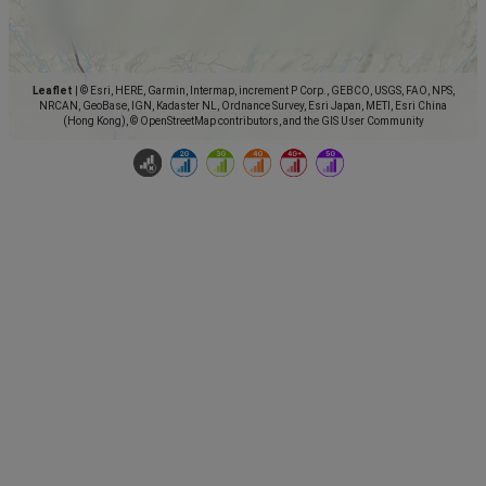
Leaflet
|
© Esri, HERE, Garmin, Intermap, increment P Corp., GEBCO, USGS, FAO, NPS,
NRCAN, GeoBase, IGN, Kadaster NL, Ordnance Survey, Esri Japan, METI, Esri China
(Hong Kong), © OpenStreetMap contributors, and the GIS User Community