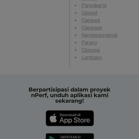
Purwakarta
Ciputat
Ciampea
Cileungsir
Rengasdengklok
Parung
Cibinong
Lembang
Berpartisipasi dalam proyek
nPerf, unduh aplikasi kami
sekarang!